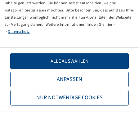
Inhalte genutzt werden. Sie können selbst entscheiden, welche
Wir helfen Ihnen gerne persönlich dabei weiter, das passende
Kategorien Sie zulassen möchten. Bitte beachten Sie, dass auf Basis Ihrer
Produkt zu finden.
Einstellungen womöglich nicht mehr alle Funktionalitäten der Webseite
zur Verfügung stehen. Weitere Informationen finden Sie hier -
Zur Kontaktseite
>
Datenschutz
Kontaktieren Sie Ihren Fachberater über unser
Kontaktformular.
ALLE AUSWÄHLEN
Bohnenkamp
ANPASSEN
Über Bohnenkamp
Verantwortung
NUR NOTWENDIGE COOKIES
Stellenangebote
Informationen
Neukunde werden
AGB
Datenschutz