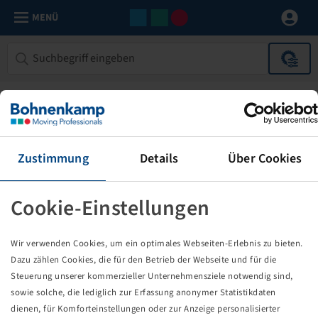
MENÜ
Leider konnten wir für "" keine passenden
Produkte finden.
Bitte versuchen Sie es erneut mit einem anderem Suchbegriff.
Zustimmung
Details
Über Cookies
Tipps zur Suche
Prüfen Sie den Suchbegriff auf Tippfehler
Cookie-Einstellungen
Verwenden Sie unsere Artikelnummern
Geben Sie allgemeinere Suchbegriffe ein und nutzen dann
die Filter
Wir verwenden Cookies, um ein optimales Webseiten-Erlebnis zu bieten.
Probieren Sie die technische Suche (neben dem Suchfeld)
Dazu zählen Cookies, die für den Betrieb der Webseite und für die
Steuerung unserer kommerzieller Unternehmensziele notwendig sind,
sowie solche, die lediglich zur Erfassung anonymer Statistikdaten
Sie haben das Gesuchte nicht gefunden?
dienen, für Komforteinstellungen oder zur Anzeige personalisierter