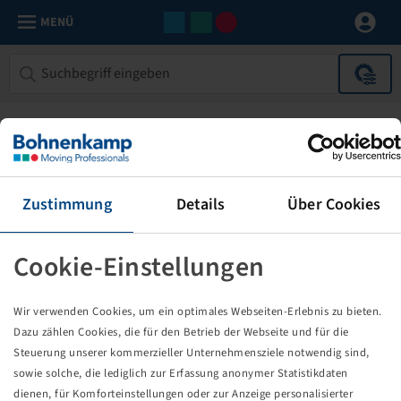
MENÜ
Zustimmung
Details
Über Cookies
Cookie-Einstellungen
Die von Ihnen aufgerufene Seite
Wir verwenden Cookies, um ein optimales Webseiten-Erlebnis zu bieten.
existiert nicht!
Dazu zählen Cookies, die für den Betrieb der Webseite und für die
Steuerung unserer kommerzieller Unternehmensziele notwendig sind,
Eventuell sind Sie einem Link oder Lesezeichen gefolgt,
sowie solche, die lediglich zur Erfassung anonymer Statistikdaten
dessen Zielseite nicht mehr existiert oder es gab einen
dienen, für Komforteinstellungen oder zur Anzeige personalisierter