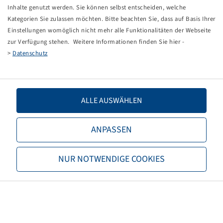
Tippfehler bei einer manuellen Eingabe.
Inhalte genutzt werden. Sie können selbst entscheiden, welche
Kategorien Sie zulassen möchten. Bitte beachten Sie, dass auf Basis Ihrer
Sie können nun entweder
zurück zur Startseite
, die
Einstellungen womöglich nicht mehr alle Funktionalitäten der Webseite
Suchfunktionen des Shops nutzen oder uns direkt
zur Verfügung stehen. Weitere Informationen finden Sie hier -
kontaktieren.
>
Datenschutz
E-Mail:
onlineshop@bohnenkamp.at
Tel.: +43 7221/72411–0
ALLE AUSWÄHLEN
ANPASSEN
Bohnenkamp
NUR NOTWENDIGE COOKIES
Über Bohnenkamp
Verantwortung
Stellenangebote
Informationen