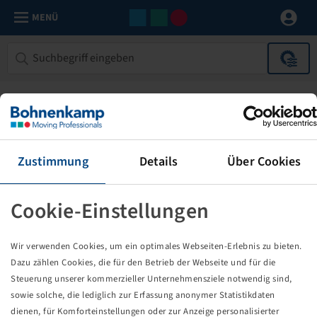
MENÜ
Zustimmung
Details
Über Cookies
Cookie-Einstellungen
Die von Ihnen aufgerufene Seite
Wir verwenden Cookies, um ein optimales Webseiten-Erlebnis zu bieten.
existiert nicht!
Dazu zählen Cookies, die für den Betrieb der Webseite und für die
Steuerung unserer kommerzieller Unternehmensziele notwendig sind,
Eventuell sind Sie einem Link oder Lesezeichen gefolgt,
sowie solche, die lediglich zur Erfassung anonymer Statistikdaten
dessen Zielseite nicht mehr existiert oder es gab einen
dienen, für Komforteinstellungen oder zur Anzeige personalisierter