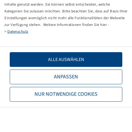
Tippfehler bei einer manuellen Eingabe.
Inhalte genutzt werden. Sie können selbst entscheiden, welche
Kategorien Sie zulassen möchten. Bitte beachten Sie, dass auf Basis Ihrer
Sie können nun entweder
zurück zur Startseite
, die
Einstellungen womöglich nicht mehr alle Funktionalitäten der Webseite
Suchfunktionen des Shops nutzen oder uns direkt
zur Verfügung stehen. Weitere Informationen finden Sie hier -
kontaktieren.
>
Datenschutz
E-Mail:
onlineshop@bohnenkamp.at
Tel.: +43 7221/72411–0
ALLE AUSWÄHLEN
ANPASSEN
Bohnenkamp
NUR NOTWENDIGE COOKIES
Über Bohnenkamp
Verantwortung
Stellenangebote
Informationen