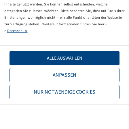
Tippfehler bei einer manuellen Eingabe.
Inhalte genutzt werden. Sie können selbst entscheiden, welche
Kategorien Sie zulassen möchten. Bitte beachten Sie, dass auf Basis Ihrer
Sie können nun entweder
zurück zur Startseite
, die
Einstellungen womöglich nicht mehr alle Funktionalitäten der Webseite
Suchfunktionen des Shops nutzen oder uns direkt
zur Verfügung stehen. Weitere Informationen finden Sie hier -
kontaktieren.
>
Datenschutz
E-Mail:
onlineshop@bohnenkamp.at
Tel.: +43 7221/72411–0
ALLE AUSWÄHLEN
ANPASSEN
Bohnenkamp
NUR NOTWENDIGE COOKIES
Über Bohnenkamp
Verantwortung
Stellenangebote
Informationen