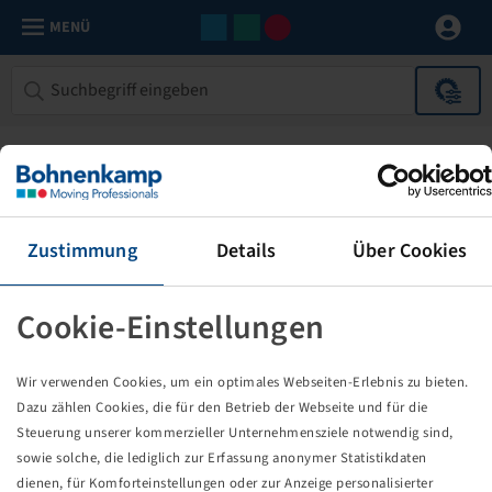
MENÜ
Zustimmung
Details
Über Cookies
Cookie-Einstellungen
Die von Ihnen aufgerufene Seite
Wir verwenden Cookies, um ein optimales Webseiten-Erlebnis zu bieten.
existiert nicht!
Dazu zählen Cookies, die für den Betrieb der Webseite und für die
Steuerung unserer kommerzieller Unternehmensziele notwendig sind,
Eventuell sind Sie einem Link oder Lesezeichen gefolgt,
sowie solche, die lediglich zur Erfassung anonymer Statistikdaten
dessen Zielseite nicht mehr existiert oder es gab einen
dienen, für Komforteinstellungen oder zur Anzeige personalisierter