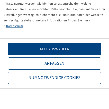
Tippfehler bei einer manuellen Eingabe.
Inhalte genutzt werden. Sie können selbst entscheiden, welche
Kategorien Sie zulassen möchten. Bitte beachten Sie, dass auf Basis Ihrer
Sie können nun entweder
zurück zur Startseite
, die
Einstellungen womöglich nicht mehr alle Funktionalitäten der Webseite
Suchfunktionen des Shops nutzen oder uns direkt
zur Verfügung stehen. Weitere Informationen finden Sie hier -
kontaktieren.
>
Datenschutz
E-Mail:
onlineshop@bohnenkamp.at
Tel.: +43 7221/72411–0
ALLE AUSWÄHLEN
ANPASSEN
Bohnenkamp
NUR NOTWENDIGE COOKIES
Über Bohnenkamp
Verantwortung
Stellenangebote
Informationen