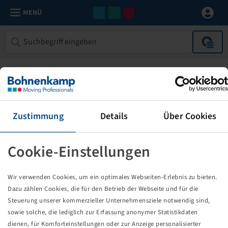
MENÜ
Zustimmung
Details
Über Cookies
Cookie-Einstellungen
Die von Ihnen aufgerufene Seite
Wir verwenden Cookies, um ein optimales Webseiten-Erlebnis zu bieten.
existiert nicht!
Dazu zählen Cookies, die für den Betrieb der Webseite und für die
Steuerung unserer kommerzieller Unternehmensziele notwendig sind,
Eventuell sind Sie einem Link oder Lesezeichen gefolgt,
sowie solche, die lediglich zur Erfassung anonymer Statistikdaten
dessen Zielseite nicht mehr existiert oder es gab einen
dienen, für Komforteinstellungen oder zur Anzeige personalisierter