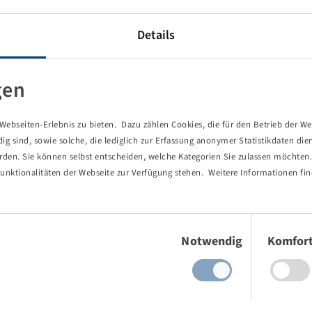
Details
gen
ebseiten-Erlebnis zu bieten. Dazu zählen Cookies, die für den Betrieb der We
 sind, sowie solche, die lediglich zur Erfassung anonymer Statistikdaten die
erden. Sie können selbst entscheiden, welche Kategorien Sie zulassen möchten. 
unktionalitäten der Webseite zur Verfügung stehen. Weitere Informationen fin
Einwilligungsauswahl
Notwendig
Komfor
von Ihnen aufgerufene Seite existie
ind Sie einem Link oder Lesezeichen gefolgt, dessen Zielseite nicht 
es gab einen Tippfehler bei einer manuellen Eingabe.