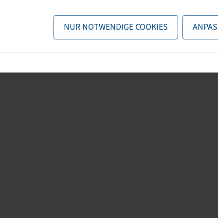
n nun entweder
zurück zur Startseite
, die Suchfunktionen des Sho
NUR NOTWENDIGE COOKIES
ANPAS
direkt kontaktieren.
E-Mail:
onlineshop@bohnenkamp.at
Tel.: +43 7221/72411–0