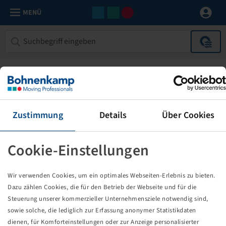
MENÜ
Zustimmung
Details
Über Cookies
Cookie-Einstellungen
Die von Ihnen aufgerufene Seite
Wir verwenden Cookies, um ein optimales Webseiten-Erlebnis zu bieten.
existiert nicht!
Dazu zählen Cookies, die für den Betrieb der Webseite und für die
Steuerung unserer kommerzieller Unternehmensziele notwendig sind,
Eventuell sind Sie einem Link oder Lesezeichen gefolgt,
sowie solche, die lediglich zur Erfassung anonymer Statistikdaten
dessen Zielseite nicht mehr existiert oder es gab einen
dienen, für Komforteinstellungen oder zur Anzeige personalisierter