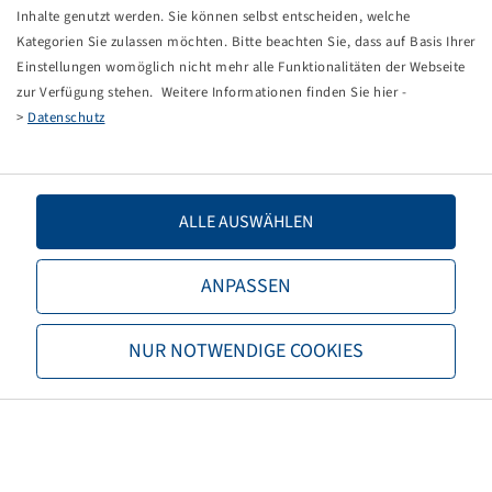
Tippfehler bei einer manuellen Eingabe.
Inhalte genutzt werden. Sie können selbst entscheiden, welche
Kategorien Sie zulassen möchten. Bitte beachten Sie, dass auf Basis Ihrer
Sie können nun entweder
zurück zur Startseite
, die
Einstellungen womöglich nicht mehr alle Funktionalitäten der Webseite
Suchfunktionen des Shops nutzen oder uns direkt
zur Verfügung stehen. Weitere Informationen finden Sie hier -
kontaktieren.
>
Datenschutz
E-Mail:
onlineshop@bohnenkamp.at
Tel.: +43 7221/72411–0
ALLE AUSWÄHLEN
ANPASSEN
Bohnenkamp
NUR NOTWENDIGE COOKIES
Über Bohnenkamp
Verantwortung
Stellenangebote
Informationen