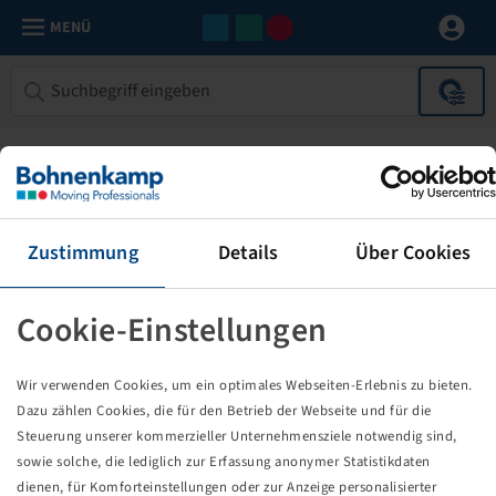
MENÜ
Zustimmung
Details
Über Cookies
Cookie-Einstellungen
Die von Ihnen aufgerufene Seite
Wir verwenden Cookies, um ein optimales Webseiten-Erlebnis zu bieten.
existiert nicht!
Dazu zählen Cookies, die für den Betrieb der Webseite und für die
Steuerung unserer kommerzieller Unternehmensziele notwendig sind,
Eventuell sind Sie einem Link oder Lesezeichen gefolgt,
sowie solche, die lediglich zur Erfassung anonymer Statistikdaten
dessen Zielseite nicht mehr existiert oder es gab einen
dienen, für Komforteinstellungen oder zur Anzeige personalisierter