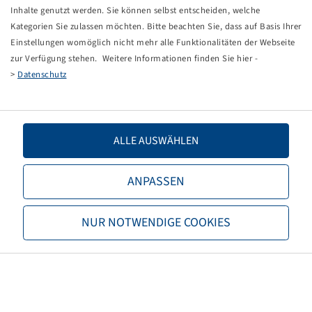
Tippfehler bei einer manuellen Eingabe.
Inhalte genutzt werden. Sie können selbst entscheiden, welche
Kategorien Sie zulassen möchten. Bitte beachten Sie, dass auf Basis Ihrer
Sie können nun entweder
zurück zur Startseite
, die
Einstellungen womöglich nicht mehr alle Funktionalitäten der Webseite
Suchfunktionen des Shops nutzen oder uns direkt
zur Verfügung stehen. Weitere Informationen finden Sie hier -
kontaktieren.
>
Datenschutz
E-Mail:
onlineshop@bohnenkamp.at
Tel.: +43 7221/72411–0
ALLE AUSWÄHLEN
ANPASSEN
Bohnenkamp
NUR NOTWENDIGE COOKIES
Über Bohnenkamp
Verantwortung
Stellenangebote
Informationen