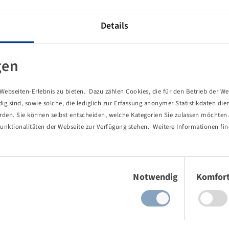
Details
gen
ebseiten-Erlebnis zu bieten. Dazu zählen Cookies, die für den Betrieb der We
 sind, sowie solche, die lediglich zur Erfassung anonymer Statistikdaten die
erden. Sie können selbst entscheiden, welche Kategorien Sie zulassen möchten. 
unktionalitäten der Webseite zur Verfügung stehen. Weitere Informationen fin
Einwilligungsauswahl
Notwendig
Komfor
von Ihnen aufgerufene Seite existie
ind Sie einem Link oder Lesezeichen gefolgt, dessen Zielseite nicht 
es gab einen Tippfehler bei einer manuellen Eingabe.