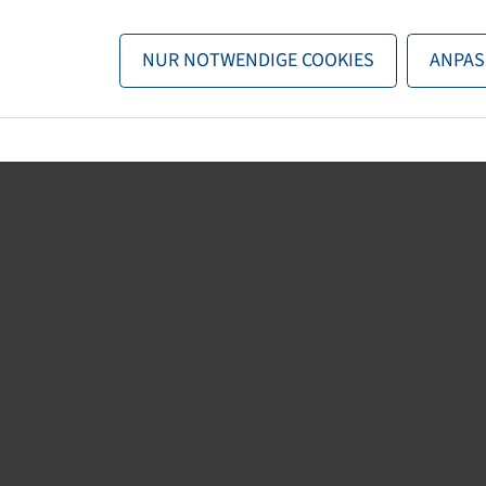
n nun entweder
zurück zur Startseite
, die Suchfunktionen des Sho
NUR NOTWENDIGE COOKIES
ANPAS
direkt kontaktieren.
E-Mail:
onlineshop@bohnenkamp.at
Tel.: +43 7221/72411–0