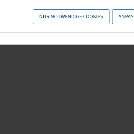
n nun entweder
zurück zur Startseite
, die Suchfunktionen des Sho
NUR NOTWENDIGE COOKIES
ANPAS
direkt kontaktieren.
E-Mail:
onlineshop@bohnenkamp.at
Tel.: +43 7221/72411–0