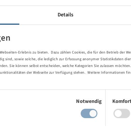
Details
gen
ebseiten-Erlebnis zu bieten. Dazu zählen Cookies, die für den Betrieb der We
 sind, sowie solche, die lediglich zur Erfassung anonymer Statistikdaten die
erden. Sie können selbst entscheiden, welche Kategorien Sie zulassen möchten. 
unktionalitäten der Webseite zur Verfügung stehen. Weitere Informationen fin
Einwilligungsauswahl
Notwendig
Komfor
von Ihnen aufgerufene Seite existie
ind Sie einem Link oder Lesezeichen gefolgt, dessen Zielseite nicht 
es gab einen Tippfehler bei einer manuellen Eingabe.