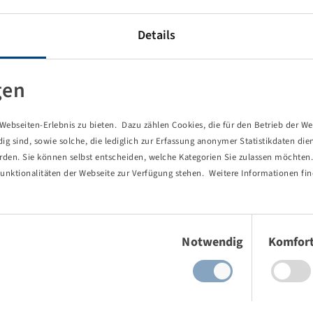
Details
gen
ebseiten-Erlebnis zu bieten. Dazu zählen Cookies, die für den Betrieb der We
 sind, sowie solche, die lediglich zur Erfassung anonymer Statistikdaten die
erden. Sie können selbst entscheiden, welche Kategorien Sie zulassen möchten. 
unktionalitäten der Webseite zur Verfügung stehen. Weitere Informationen fin
Einwilligungsauswahl
Notwendig
Komfor
von Ihnen aufgerufene Seite existie
ind Sie einem Link oder Lesezeichen gefolgt, dessen Zielseite nicht 
es gab einen Tippfehler bei einer manuellen Eingabe.