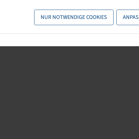
n nun entweder
zurück zur Startseite
, die Suchfunktionen des Sho
NUR NOTWENDIGE COOKIES
ANPAS
direkt kontaktieren.
E-Mail:
onlineshop@bohnenkamp.at
Tel.: +43 7221/72411–0