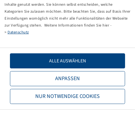
Tippfehler bei einer manuellen Eingabe.
Inhalte genutzt werden. Sie können selbst entscheiden, welche
Kategorien Sie zulassen möchten. Bitte beachten Sie, dass auf Basis Ihrer
Sie können nun entweder
zurück zur Startseite
, die
Einstellungen womöglich nicht mehr alle Funktionalitäten der Webseite
Suchfunktionen des Shops nutzen oder uns direkt
zur Verfügung stehen. Weitere Informationen finden Sie hier -
kontaktieren.
>
Datenschutz
E-Mail:
onlineshop@bohnenkamp.at
Tel.: +43 7221/72411–0
ALLE AUSWÄHLEN
ANPASSEN
Bohnenkamp
NUR NOTWENDIGE COOKIES
Über Bohnenkamp
Verantwortung
Stellenangebote
Informationen