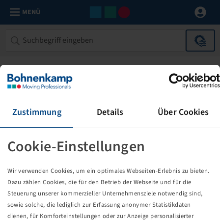
MENÜ
Zustimmung
Details
Über Cookies
Cookie-Einstellungen
Die von Ihnen aufgerufene Seite
Wir verwenden Cookies, um ein optimales Webseiten-Erlebnis zu bieten.
existiert nicht!
Dazu zählen Cookies, die für den Betrieb der Webseite und für die
Steuerung unserer kommerzieller Unternehmensziele notwendig sind,
Eventuell sind Sie einem Link oder Lesezeichen gefolgt,
sowie solche, die lediglich zur Erfassung anonymer Statistikdaten
dessen Zielseite nicht mehr existiert oder es gab einen
dienen, für Komforteinstellungen oder zur Anzeige personalisierter