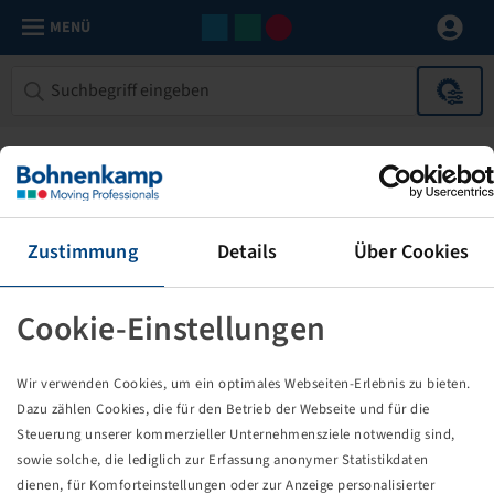
MENÜ
Zustimmung
Details
Über Cookies
Cookie-Einstellungen
Die von Ihnen aufgerufene Seite
Wir verwenden Cookies, um ein optimales Webseiten-Erlebnis zu bieten.
existiert nicht!
Dazu zählen Cookies, die für den Betrieb der Webseite und für die
Steuerung unserer kommerzieller Unternehmensziele notwendig sind,
Eventuell sind Sie einem Link oder Lesezeichen gefolgt,
sowie solche, die lediglich zur Erfassung anonymer Statistikdaten
dessen Zielseite nicht mehr existiert oder es gab einen
dienen, für Komforteinstellungen oder zur Anzeige personalisierter