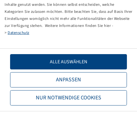
Tippfehler bei einer manuellen Eingabe.
Inhalte genutzt werden. Sie können selbst entscheiden, welche
Kategorien Sie zulassen möchten. Bitte beachten Sie, dass auf Basis Ihrer
Sie können nun entweder
zurück zur Startseite
, die
Einstellungen womöglich nicht mehr alle Funktionalitäten der Webseite
Suchfunktionen des Shops nutzen oder uns direkt
zur Verfügung stehen. Weitere Informationen finden Sie hier -
kontaktieren.
>
Datenschutz
E-Mail:
onlineshop@bohnenkamp.at
Tel.: +43 7221/72411–0
ALLE AUSWÄHLEN
ANPASSEN
Bohnenkamp
NUR NOTWENDIGE COOKIES
Über Bohnenkamp
Verantwortung
Stellenangebote
Informationen