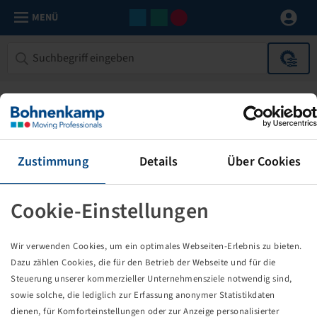
MENÜ
Zustimmung
Details
Über Cookies
Cookie-Einstellungen
Die von Ihnen aufgerufene Seite
Wir verwenden Cookies, um ein optimales Webseiten-Erlebnis zu bieten.
existiert nicht!
Dazu zählen Cookies, die für den Betrieb der Webseite und für die
Steuerung unserer kommerzieller Unternehmensziele notwendig sind,
Eventuell sind Sie einem Link oder Lesezeichen gefolgt,
sowie solche, die lediglich zur Erfassung anonymer Statistikdaten
dessen Zielseite nicht mehr existiert oder es gab einen
dienen, für Komforteinstellungen oder zur Anzeige personalisierter