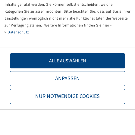
Tippfehler bei einer manuellen Eingabe.
Inhalte genutzt werden. Sie können selbst entscheiden, welche
Kategorien Sie zulassen möchten. Bitte beachten Sie, dass auf Basis Ihrer
Sie können nun entweder
zurück zur Startseite
, die
Einstellungen womöglich nicht mehr alle Funktionalitäten der Webseite
Suchfunktionen des Shops nutzen oder uns direkt
zur Verfügung stehen. Weitere Informationen finden Sie hier -
kontaktieren.
>
Datenschutz
E-Mail:
onlineshop@bohnenkamp.at
Tel.: +43 7221/72411–0
ALLE AUSWÄHLEN
ANPASSEN
Bohnenkamp
NUR NOTWENDIGE COOKIES
Über Bohnenkamp
Verantwortung
Stellenangebote
Informationen