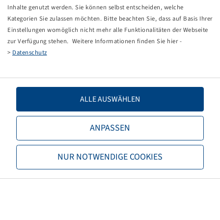
Tippfehler bei einer manuellen Eingabe.
Inhalte genutzt werden. Sie können selbst entscheiden, welche
Kategorien Sie zulassen möchten. Bitte beachten Sie, dass auf Basis Ihrer
Sie können nun entweder
zurück zur Startseite
, die
Einstellungen womöglich nicht mehr alle Funktionalitäten der Webseite
Suchfunktionen des Shops nutzen oder uns direkt
zur Verfügung stehen. Weitere Informationen finden Sie hier -
kontaktieren.
>
Datenschutz
E-Mail:
onlineshop@bohnenkamp.at
Tel.: +43 7221/72411–0
ALLE AUSWÄHLEN
ANPASSEN
Bohnenkamp
NUR NOTWENDIGE COOKIES
Über Bohnenkamp
Verantwortung
Stellenangebote
Informationen