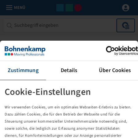
MENÜ
Zustimmung
Details
Über Cookies
Cookie-Einstellungen
Die von Ihnen aufgerufene Seite
Wir verwenden Cookies, um ein optimales Webseiten-Erlebnis zu bieten.
existiert nicht!
Dazu zählen Cookies, die für den Betrieb der Webseite und für die
Steuerung unserer kommerzieller Unternehmensziele notwendig sind,
Eventuell sind Sie einem Link oder Lesezeichen gefolgt,
sowie solche, die lediglich zur Erfassung anonymer Statistikdaten
dessen Zielseite nicht mehr existiert oder es gab einen
dienen, für Komforteinstellungen oder zur Anzeige personalisierter