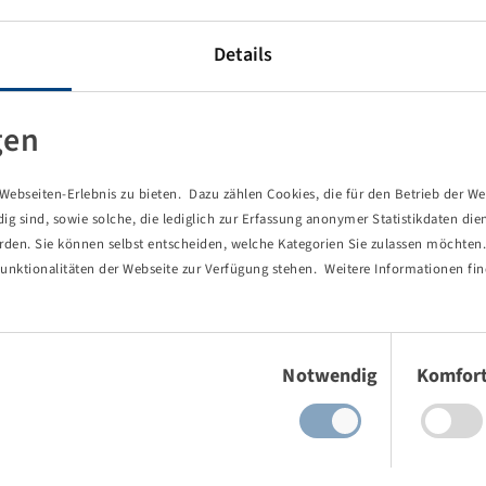
Details
gen
ebseiten-Erlebnis zu bieten. Dazu zählen Cookies, die für den Betrieb der We
 sind, sowie solche, die lediglich zur Erfassung anonymer Statistikdaten die
erden. Sie können selbst entscheiden, welche Kategorien Sie zulassen möchten. 
unktionalitäten der Webseite zur Verfügung stehen. Weitere Informationen fin
Einwilligungsauswahl
Notwendig
Komfor
von Ihnen aufgerufene Seite existie
ind Sie einem Link oder Lesezeichen gefolgt, dessen Zielseite nicht 
es gab einen Tippfehler bei einer manuellen Eingabe.