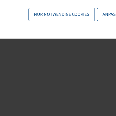
n nun entweder
zurück zur Startseite
, die Suchfunktionen des Sho
NUR NOTWENDIGE COOKIES
ANPAS
direkt kontaktieren.
E-Mail:
onlineshop@bohnenkamp.at
Tel.: +43 7221/72411–0