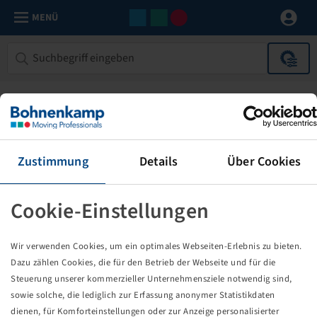
MENÜ
Zustimmung
Details
Über Cookies
Cookie-Einstellungen
Die von Ihnen aufgerufene Seite
Wir verwenden Cookies, um ein optimales Webseiten-Erlebnis zu bieten.
existiert nicht!
Dazu zählen Cookies, die für den Betrieb der Webseite und für die
Steuerung unserer kommerzieller Unternehmensziele notwendig sind,
Eventuell sind Sie einem Link oder Lesezeichen gefolgt,
sowie solche, die lediglich zur Erfassung anonymer Statistikdaten
dessen Zielseite nicht mehr existiert oder es gab einen
dienen, für Komforteinstellungen oder zur Anzeige personalisierter