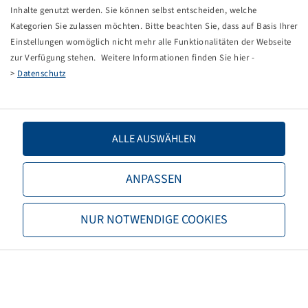
Tippfehler bei einer manuellen Eingabe.
Inhalte genutzt werden. Sie können selbst entscheiden, welche
Kategorien Sie zulassen möchten. Bitte beachten Sie, dass auf Basis Ihrer
Sie können nun entweder
zurück zur Startseite
, die
Einstellungen womöglich nicht mehr alle Funktionalitäten der Webseite
Suchfunktionen des Shops nutzen oder uns direkt
zur Verfügung stehen. Weitere Informationen finden Sie hier -
kontaktieren.
>
Datenschutz
E-Mail:
onlineshop@bohnenkamp.at
Tel.: +43 7221/72411–0
ALLE AUSWÄHLEN
ANPASSEN
Bohnenkamp
NUR NOTWENDIGE COOKIES
Über Bohnenkamp
Verantwortung
Stellenangebote
Informationen