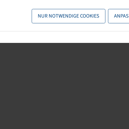
n nun entweder
zurück zur Startseite
, die Suchfunktionen des Sho
NUR NOTWENDIGE COOKIES
ANPAS
direkt kontaktieren.
E-Mail:
onlineshop@bohnenkamp.at
Tel.: +43 7221/72411–0