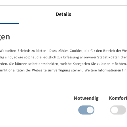
Details
gen
ebseiten-Erlebnis zu bieten. Dazu zählen Cookies, die für den Betrieb der We
 sind, sowie solche, die lediglich zur Erfassung anonymer Statistikdaten die
erden. Sie können selbst entscheiden, welche Kategorien Sie zulassen möchten. 
unktionalitäten der Webseite zur Verfügung stehen. Weitere Informationen fin
Einwilligungsauswahl
Notwendig
Komfor
von Ihnen aufgerufene Seite existie
ind Sie einem Link oder Lesezeichen gefolgt, dessen Zielseite nicht 
es gab einen Tippfehler bei einer manuellen Eingabe.