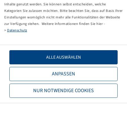
Tippfehler bei einer manuellen Eingabe.
Inhalte genutzt werden. Sie können selbst entscheiden, welche
Kategorien Sie zulassen möchten. Bitte beachten Sie, dass auf Basis Ihrer
Sie können nun entweder
zurück zur Startseite
, die
Einstellungen womöglich nicht mehr alle Funktionalitäten der Webseite
Suchfunktionen des Shops nutzen oder uns direkt
zur Verfügung stehen. Weitere Informationen finden Sie hier -
kontaktieren.
>
Datenschutz
E-Mail:
onlineshop@bohnenkamp.at
Tel.: +43 7221/72411–0
ALLE AUSWÄHLEN
ANPASSEN
Bohnenkamp
NUR NOTWENDIGE COOKIES
Über Bohnenkamp
Verantwortung
Stellenangebote
Informationen