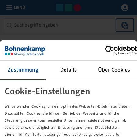
MENÜ
Zustimmung
Details
Über Cookies
Cookie-Einstellungen
Die von Ihnen aufgerufene Seite
Wir verwenden Cookies, um ein optimales Webseiten-Erlebnis zu bieten.
existiert nicht!
Dazu zählen Cookies, die für den Betrieb der Webseite und für die
Steuerung unserer kommerzieller Unternehmensziele notwendig sind,
Eventuell sind Sie einem Link oder Lesezeichen gefolgt,
sowie solche, die lediglich zur Erfassung anonymer Statistikdaten
dessen Zielseite nicht mehr existiert oder es gab einen
dienen, für Komforteinstellungen oder zur Anzeige personalisierter