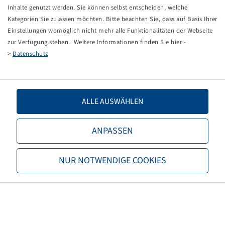
Tippfehler bei einer manuellen Eingabe.
Inhalte genutzt werden. Sie können selbst entscheiden, welche
Kategorien Sie zulassen möchten. Bitte beachten Sie, dass auf Basis Ihrer
Sie können nun entweder
zurück zur Startseite
, die
Einstellungen womöglich nicht mehr alle Funktionalitäten der Webseite
Suchfunktionen des Shops nutzen oder uns direkt
zur Verfügung stehen. Weitere Informationen finden Sie hier -
kontaktieren.
>
Datenschutz
E-Mail:
onlineshop@bohnenkamp.at
Tel.: +43 7221/72411–0
ALLE AUSWÄHLEN
ANPASSEN
Bohnenkamp
NUR NOTWENDIGE COOKIES
Über Bohnenkamp
Verantwortung
Stellenangebote
Informationen