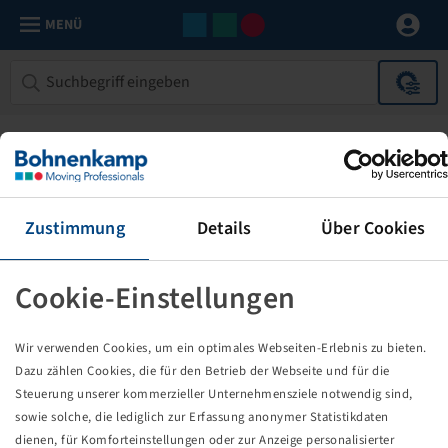
MENÜ
Zustimmung
Details
Über Cookies
Cookie-Einstellungen
Die von Ihnen aufgerufene Seite
Wir verwenden Cookies, um ein optimales Webseiten-Erlebnis zu bieten.
existiert nicht!
Dazu zählen Cookies, die für den Betrieb der Webseite und für die
Steuerung unserer kommerzieller Unternehmensziele notwendig sind,
Eventuell sind Sie einem Link oder Lesezeichen gefolgt,
sowie solche, die lediglich zur Erfassung anonymer Statistikdaten
dessen Zielseite nicht mehr existiert oder es gab einen
dienen, für Komforteinstellungen oder zur Anzeige personalisierter