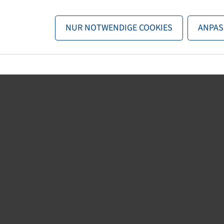
n nun entweder
zurück zur Startseite
, die Suchfunktionen des Sho
NUR NOTWENDIGE COOKIES
ANPAS
direkt kontaktieren.
E-Mail:
onlineshop@bohnenkamp.at
Tel.: +43 7221/72411–0