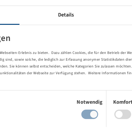
Details
gen
ebseiten-Erlebnis zu bieten. Dazu zählen Cookies, die für den Betrieb der We
 sind, sowie solche, die lediglich zur Erfassung anonymer Statistikdaten die
erden. Sie können selbst entscheiden, welche Kategorien Sie zulassen möchten. 
unktionalitäten der Webseite zur Verfügung stehen. Weitere Informationen fin
Einwilligungsauswahl
Notwendig
Komfor
von Ihnen aufgerufene Seite existie
ind Sie einem Link oder Lesezeichen gefolgt, dessen Zielseite nicht 
es gab einen Tippfehler bei einer manuellen Eingabe.