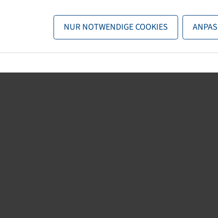
n nun entweder
zurück zur Startseite
, die Suchfunktionen des Sho
NUR NOTWENDIGE COOKIES
ANPAS
direkt kontaktieren.
E-Mail:
onlineshop@bohnenkamp.at
Tel.: +43 7221/72411–0