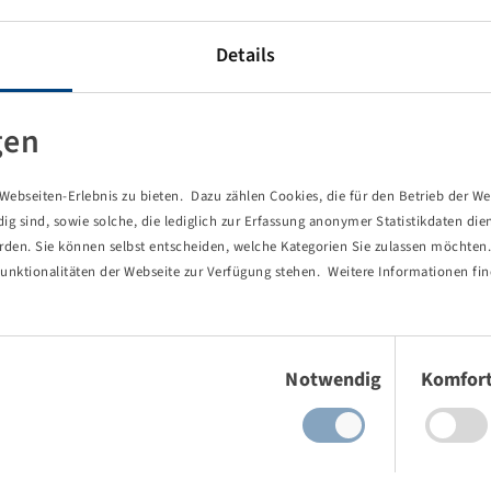
Details
gen
ebseiten-Erlebnis zu bieten. Dazu zählen Cookies, die für den Betrieb der We
 sind, sowie solche, die lediglich zur Erfassung anonymer Statistikdaten die
erden. Sie können selbst entscheiden, welche Kategorien Sie zulassen möchten. 
unktionalitäten der Webseite zur Verfügung stehen. Weitere Informationen fin
Einwilligungsauswahl
Notwendig
Komfor
von Ihnen aufgerufene Seite existie
ind Sie einem Link oder Lesezeichen gefolgt, dessen Zielseite nicht 
es gab einen Tippfehler bei einer manuellen Eingabe.