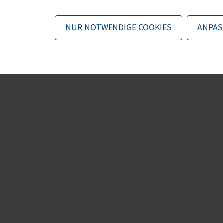
n nun entweder
zurück zur Startseite
, die Suchfunktionen des Sho
NUR NOTWENDIGE COOKIES
ANPAS
direkt kontaktieren.
E-Mail:
onlineshop@bohnenkamp.at
Tel.: +43 7221/72411–0