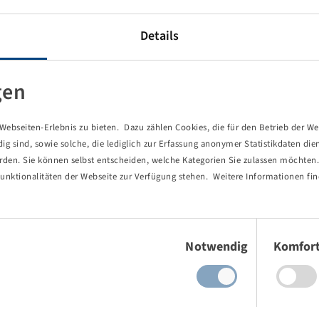
Details
gen
ebseiten-Erlebnis zu bieten. Dazu zählen Cookies, die für den Betrieb der We
 sind, sowie solche, die lediglich zur Erfassung anonymer Statistikdaten die
erden. Sie können selbst entscheiden, welche Kategorien Sie zulassen möchten. 
unktionalitäten der Webseite zur Verfügung stehen. Weitere Informationen fin
Einwilligungsauswahl
Notwendig
Komfor
von Ihnen aufgerufene Seite existie
ind Sie einem Link oder Lesezeichen gefolgt, dessen Zielseite nicht 
es gab einen Tippfehler bei einer manuellen Eingabe.