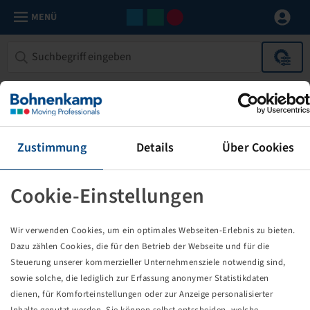
MENÜ
Fahrzeugbau
0 Produkte
Grenzen Sie Ihre Suchergebnisse mit Hilfe der folgenden Filter
ein.
Zustimmung
Details
Über Cookies
FILTER
1
Cookie-Einstellungen
Ersatzteile für Stützvorrichtungen / Stützfüße / Stützräder
Wir verwenden Cookies, um ein optimales Webseiten-Erlebnis zu bieten.
Keine Ergebnisse
Dazu zählen Cookies, die für den Betrieb der Webseite und für die
Steuerung unserer kommerzieller Unternehmensziele notwendig sind,
sowie solche, die lediglich zur Erfassung anonymer Statistikdaten
0
dienen, für Komforteinstellungen oder zur Anzeige personalisierter
Inhalte genutzt werden. Sie können selbst entscheiden, welche