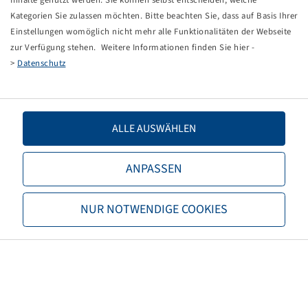
Anzahl
Kategorien Sie zulassen möchten. Bitte beachten Sie, dass auf Basis Ihrer
Einstellungen womöglich nicht mehr alle Funktionalitäten der Webseite
zur Verfügung stehen. Weitere Informationen finden Sie hier -
>
Datenschutz
Bohnenkamp
Über Bohnenkamp
ALLE AUSWÄHLEN
Verantwortung
Stellenangebote
ANPASSEN
Informationen
Neukunde werden
NUR NOTWENDIGE COOKIES
AGB
Datenschutz
Impressum
Versand und Frachtkosten
Kontakt