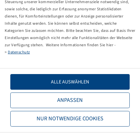
Steuerung unserer kommerzieller Unternehmensziele notwendig sind,
MPT
sowie solche, die lediglich zur Erfassung anonymer Statistikdaten
dienen, für Komforteinstellungen oder zur Anzeige personalisierter
Kommunal
Inhalte genutzt werden. Sie können selbst entscheiden, welche
Kategorien Sie zulassen möchten. Bitte beachten Sie, dass auf Basis Ihrer
Umbereifung über Größenangabe finden
Einstellungen womöglich nicht mehr alle Funktionalitäten der Webseite
zur Verfügung stehen. Weitere Informationen finden Sie hier -
>
Datenschutz
NACH PASSENDEN REIFEN SUCHEN
ALLE AUSWÄHLEN
Warum ist eine optimale Bereifung so wichtig?
ANPASSEN
Die Wahl der richtigen Reifen ist entscheidend für optimales
Fahrverhalten. Sie minimieren den Kraftstoffverbrauch,
reduzieren den Reifen- und Antriebsverschleiß und schützen
NUR NOTWENDIGE COOKIES
vor Schlupfschäden im Ackerboden.