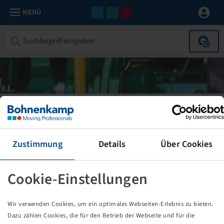
MENÜ
ALTERNATIVE REIFEN
Hier erhalten Sie für eine Standard-Reifengröße alle
Zustimmung
Details
Über Cookies
Umbereifungsmöglichkeiten. Bei jeder Neu- und Umbereifung
sollte der Vorlauf geprüft werden.
Cookie-Einstellungen
Fahrzeugangabe
Wir verwenden Cookies, um ein optimales Webseiten-Erlebnis zu bieten.
AS
Dazu zählen Cookies, die für den Betrieb der Webseite und für die