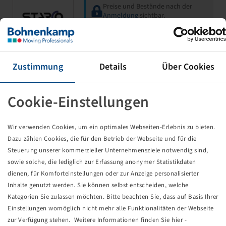
Preise und Bestände nach der
Anmeldung
sichtbar.
Felge 3.50 x 6 H2
Zustimmung
Details
Über Cookies
4/60/90, Ø8.5mm, ET 0
325/180 kg - 16/30 km/h, Silber
Cookie-Einstellungen
RAL9006
Wir verwenden Cookies, um ein optimales Webseiten-Erlebnis zu bieten.
Dazu zählen Cookies, die für den Betrieb der Webseite und für die
Steuerung unserer kommerzieller Unternehmensziele notwendig sind,
sowie solche, die lediglich zur Erfassung anonymer Statistikdaten
Preise und Bestände nach der
dienen, für Komforteinstellungen oder zur Anzeige personalisierter
Vlukon
Anmeldung
sichtbar.
Inhalte genutzt werden. Sie können selbst entscheiden, welche
Kategorien Sie zulassen möchten. Bitte beachten Sie, dass auf Basis Ihrer
Einstellungen womöglich nicht mehr alle Funktionalitäten der Webseite
zur Verfügung stehen. Weitere Informationen finden Sie hier -
Felge 4.50 A x 6 H2