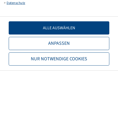
>
Datenschutz
Gabelmont., Kugellager, 25x90/90
405 kg - 16 km/h, Silber RAL9006
ALLE AUSWÄHLEN
ANPASSEN
Preise und Bestände nach der
NUR NOTWENDIGE COOKIES
Anmeldung
sichtbar.
Felge 4.50 A x 6 H
Endkappenmont., Kugellager,
25x90/98
335 kg - 30 km/h, Silber RAL9006