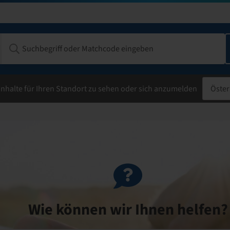
Anmelden
Anmelden
oder
oder
registrieren
registrieren
, um Preise, Angebote und Bestände 
, um Preise, Angebote und Bestände 
Inhalte für Ihren Standort zu sehen oder sich anzumelden
Öster
Wie können wir Ihnen helfen?