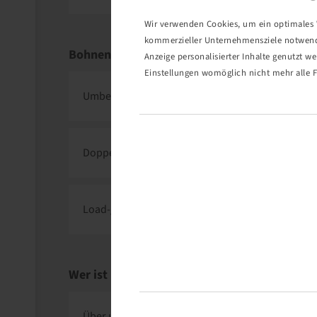
Wir verwenden Cookies, um ein optimales W
kommerzieller Unternehmensziele notwendig
Bohnenkamp Services
Anzeige personalisierter Inhalte genutzt w
Einstellungen womöglich nicht mehr alle F
Umbereifung
Doppelbereifung
Load-/Speedindex
Wer ist Bohnenkamp? - Über uns
Über uns