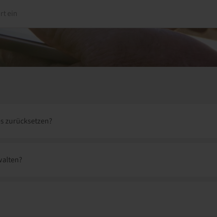
rt ein
es zurücksetzen?
walten?