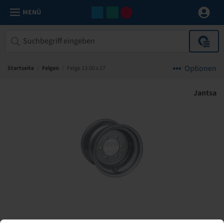
MENÜ
Optionen
Startseite
/
Felgen
/
Felge 13.00 x 17
Jantsa