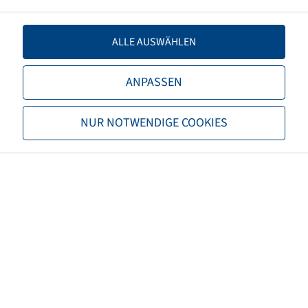
Einpresstiefe
0
ALLE AUSWÄHLEN
Felgenfarbe
Silber
ANPASSEN
Marke
Jantsa
NUR NOTWENDIGE COOKIES
EAN
4040658083587
Tragfähigkeit Felgen 1 (kg)
4150
Geschwindigkeit Felgen 1
40
(km/h)
Tragfähigkeit Felgen 2 (kg)
3050
Geschwindigkeit Felgen 2
65
(km/h)
Höchstgeschwindigkeit (km/h)
65