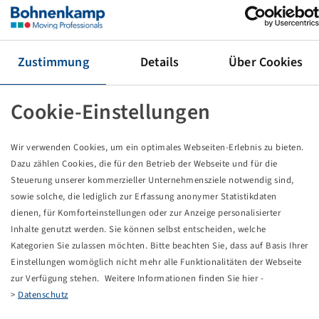
Felge 13.00 x 17
6/161/205, A2, Ø21.5mm, ET 0, VSH
4150/3050 kg - 40/65 km/h, Silber RAL9006
Verpackungseinheit: 12 Stück
Zustimmung
Details
Über Cookies
Preise und Bestände nach der
sichtbar.
Anmeldung
Cookie-Einstellungen
Wir verwenden Cookies, um ein optimales Webseiten-Erlebnis zu bieten.
Technische Daten
Dazu zählen Cookies, die für den Betrieb der Webseite und für die
Steuerung unserer kommerzieller Unternehmensziele notwendig sind,
sowie solche, die lediglich zur Erfassung anonymer Statistikdaten
Artikelnummer
33060081
dienen, für Komforteinstellungen oder zur Anzeige personalisierter
Inhalte genutzt werden. Sie können selbst entscheiden, welche
Felgengröße
13.00 x 17
Kategorien Sie zulassen möchten. Bitte beachten Sie, dass auf Basis Ihrer
Einstellungen womöglich nicht mehr alle Funktionalitäten der Webseite
Anschluss Felge
6/161/205
zur Verfügung stehen. Weitere Informationen finden Sie hier -
>
Datenschutz
Bolzenlochausführung
A2