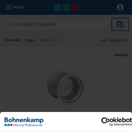
MENÜ
Optionen
Startseite
/
Felgen
/
Felge 13 x 15
Jantsa