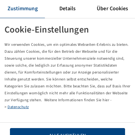
Felge 13 x 15
Zustimmung
Details
Über Cookies
5/67/112, A1, Ø18.5mm, ET -60, VSH
3300/2800 kg - 25/40 km/h, Silber RAL9006
Verpackungseinheit: 18 Stück
Cookie-Einstellungen
Preise und Bestände nach der
sichtbar.
Anmeldung
Wir verwenden Cookies, um ein optimales Webseiten-Erlebnis zu bieten.
Dazu zählen Cookies, die für den Betrieb der Webseite und für die
Steuerung unserer kommerzieller Unternehmensziele notwendig sind,
sowie solche, die lediglich zur Erfassung anonymer Statistikdaten
Technische Daten
dienen, für Komforteinstellungen oder zur Anzeige personalisierter
Inhalte genutzt werden. Sie können selbst entscheiden, welche
Artikelnummer
39920435
Kategorien Sie zulassen möchten. Bitte beachten Sie, dass auf Basis Ihrer
Einstellungen womöglich nicht mehr alle Funktionalitäten der Webseite
zur Verfügung stehen. Weitere Informationen finden Sie hier -
Felgengröße
13 x 15
>
Datenschutz
Anschluss Felge
5/67/112
Bolzenlochausführung
A1