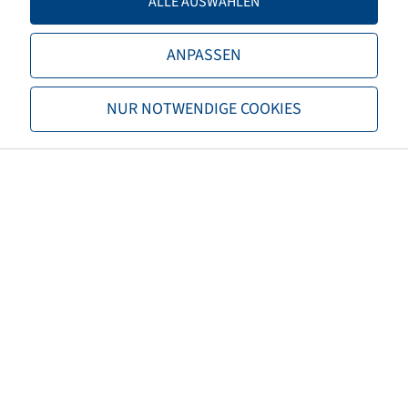
ALLE AUSWÄHLEN
Einpresstiefe
-60
ANPASSEN
Felgenfarbe
Silber
NUR NOTWENDIGE COOKIES
Marke
Jantsa
EAN
4040658095467
Tragfähigkeit Felgen 1 (kg)
3300
Geschwindigkeit Felgen 1
25
(km/h)
Tragfähigkeit Felgen 2 (kg)
2800
Geschwindigkeit Felgen 2
40
(km/h)
Höchstgeschwindigkeit (km/h)
40