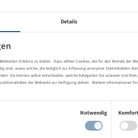
ndwirtschaftliche Anhänger.
en Boden und ermöglicht einen Einsatz auf empfindlichen
Details
e lange Lebensdauer und eine optimale Perfomance auf dem
gen
 auf die Entwicklung und Produktion von Landwirtschafts-,
odukten (3)
ebseiten-Erlebnis zu bieten. Dazu zählen Cookies, die für den Betrieb der We
n bis zum komplexen Spezialfabrikat für höchste
 sind, sowie solche, die lediglich zur Erfassung anonymer Statistikdaten die
erden. Sie können selbst entscheiden, welche Kategorien Sie zulassen möchten. 
d Alliance starke Partner für Reifen und Räder im
unktionalitäten der Webseite zur Verfügung stehen. Weitere Informationen fin
Einwilligungsauswahl
Notwendig
Komfor