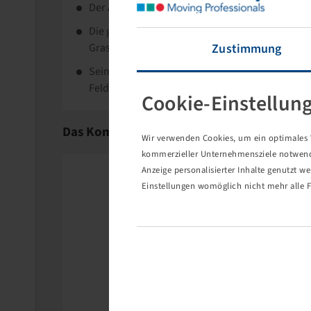
Der Alliance 320 Value Plus ist ein Reifen für la
Die große Aufstandsfläche des Reifen schont d
Grasflächen und Böden.
Zustimmung
Seine starke Nylonkonstruktion garantiert ein
Feld und auf der Straße.
Cookie-Einstellun
Die Yokohama Rubber Co., Ltd (vormals ATG) ist
Forst- und EM-Reifen spezialisiert.
Das Komplettrad besteht aus folgenden Pr
Wir verwenden Cookies, um ein optimales W
Das Programm reicht vom soliden Diagonalreife
kommerzieller Unternehmensziele notwendig
Qualitätsansprüche.
Anzeige personalisierter Inhalte genutzt w
Bereits seit über 20 Jahren sind Bohnenkamp un
Einstellungen womöglich nicht mehr alle F
professionellen Einsatz.