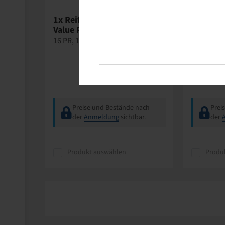
1x Reifen 12.5 / 80 - 18, 320
1x Agrar
Value Plus
618
16 PR, 152 A6 / 148 A8, TL
Wasserven
gerade, 5
Preise und Bestände nach
Prei
der
Anmeldung
sichtbar.
der
Produkt auswählen
Produ