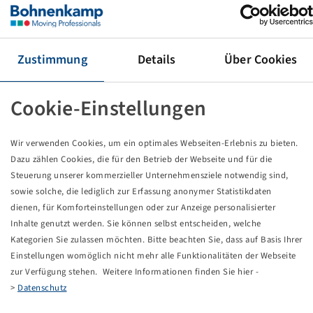
Rad 12.5 / 80 - 18 BKT AW 702
Zustimmung
Details
Über Cookies
Preise und Bestände nach der
sichtbar.
Anmeldung
Cookie-Einstellungen
Technische Daten
Wir verwenden Cookies, um ein optimales Webseiten-Erlebnis zu bieten.
Dazu zählen Cookies, die für den Betrieb der Webseite und für die
Steuerung unserer kommerzieller Unternehmensziele notwendig sind,
Artikelnummer
59912624
sowie solche, die lediglich zur Erfassung anonymer Statistikdaten
dienen, für Komforteinstellungen oder zur Anzeige personalisierter
Felgengröße
11 x 18
Inhalte genutzt werden. Sie können selbst entscheiden, welche
Kategorien Sie zulassen möchten. Bitte beachten Sie, dass auf Basis Ihrer
Anschluss Felge
8/221/275
Einstellungen womöglich nicht mehr alle Funktionalitäten der Webseite
zur Verfügung stehen. Weitere Informationen finden Sie hier -
Bolzenlochausführung
A2
>
Datenschutz