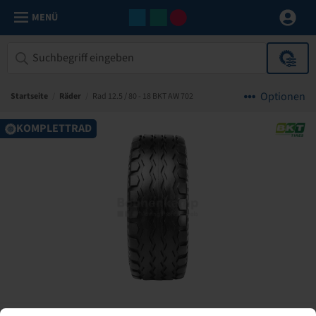
MENÜ
Optionen
Startseite
/
Räder
/
Rad 12.5 / 80 - 18 BKT AW 702
KOMPLETTRAD