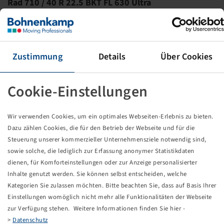
Rad 710 / 40 R 22.5 BKT FL 630 Ultra
172A8/161D, TL, 10/281/335, A3, ET0, VSH
AG 24.00 x 22.5 H2, RAL9006, Jantsa
Preise und Bestände nach der
sichtbar.
Anmeldung
Zustimmung
Details
Über Cookies
Cookie-Einstellungen
Technische Daten
Wir verwenden Cookies, um ein optimales Webseiten-Erlebnis zu bieten.
Dazu zählen Cookies, die für den Betrieb der Webseite und für die
Artikelnummer
10001853
Steuerung unserer kommerzieller Unternehmensziele notwendig sind,
sowie solche, die lediglich zur Erfassung anonymer Statistikdaten
Felgengröße
AG 24.00 x 22.5 H2
dienen, für Komforteinstellungen oder zur Anzeige personalisierter
Inhalte genutzt werden. Sie können selbst entscheiden, welche
Anschluss Felge
10/281/335
Kategorien Sie zulassen möchten. Bitte beachten Sie, dass auf Basis Ihrer
Einstellungen womöglich nicht mehr alle Funktionalitäten der Webseite
Bolzenlochausführung
A3
zur Verfügung stehen. Weitere Informationen finden Sie hier -
>
Datenschutz