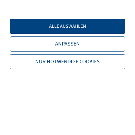
Einpresstiefe
0
Felgenfarbe
Silber
ALLE AUSWÄHLEN
Marke
BKT
ANPASSEN
Tragfähigkeit Felgen 1 (kg)
6800
NUR NOTWENDIGE COOKIES
Geschwindigkeit Felgen 1
65
(km/h)
Tragfähigkeit Felgen 2 (kg)
6000
Geschwindigkeit Felgen 2
70
(km/h)
Höchstgeschwindigkeit (km/h)
65
Angetriebene & gezogene
Antriebsart
Achse