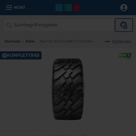
MENÜ
Optionen
Startseite
/
Räder
/
Rad 710 / 40 R 22.5 BKT FL 630 Ultra
KOMPLETTRAD