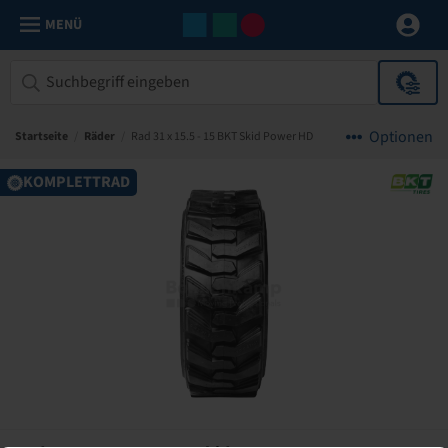
MENÜ
Optionen
Startseite
/
Räder
/
Rad 31 x 15.5 - 15 BKT Skid Power HD
KOMPLETTRAD