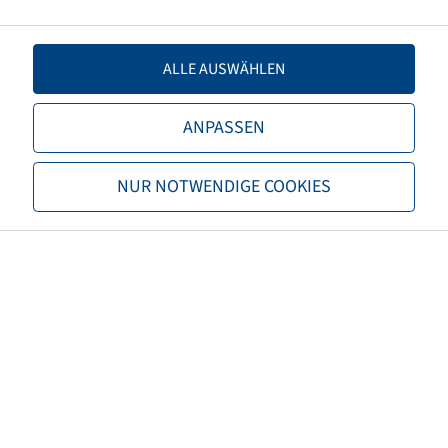
Einpresstiefe
0
Felgenfarbe
Silber
ALLE AUSWÄHLEN
Marke
BKT
ANPASSEN
Tragfähigkeit Felgen 1 (kg)
2800
NUR NOTWENDIGE COOKIES
Geschwindigkeit Felgen 1
40
(km/h)
Tragfähigkeit Felgen 2 (kg)
2350
Geschwindigkeit Felgen 2
50
(km/h)
Höchstgeschwindigkeit (km/h)
40
Angetriebene & gezogene
Antriebsart
Achse