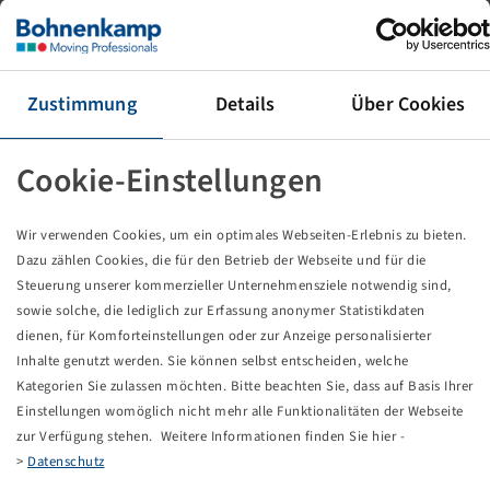
Rad 31 x 15.5 - 15 BKT Skid Power HD
10 PR, 125A8, TL, 6/161/205, A2, ET0
13 x 15, Silber RAL9006, VSH
Zustimmung
Details
Über Cookies
Preise und Bestände nach der
sichtbar.
Anmeldung
Cookie-Einstellungen
Technische Daten
Wir verwenden Cookies, um ein optimales Webseiten-Erlebnis zu bieten.
Dazu zählen Cookies, die für den Betrieb der Webseite und für die
Artikelnummer
10001601
Steuerung unserer kommerzieller Unternehmensziele notwendig sind,
sowie solche, die lediglich zur Erfassung anonymer Statistikdaten
dienen, für Komforteinstellungen oder zur Anzeige personalisierter
Felgengröße
13 x 15
Inhalte genutzt werden. Sie können selbst entscheiden, welche
Kategorien Sie zulassen möchten. Bitte beachten Sie, dass auf Basis Ihrer
Anschluss Felge
6/161/205
Einstellungen womöglich nicht mehr alle Funktionalitäten der Webseite
zur Verfügung stehen. Weitere Informationen finden Sie hier -
Bolzenlochausführung
A2
>
Datenschutz