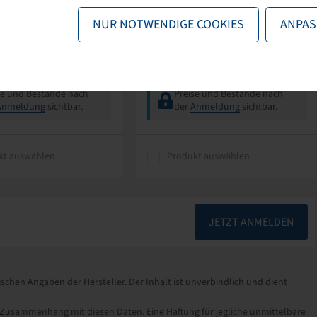
0 mm lang
NUR NOTWENDIGE COOKIES
ANPAS
se und Bestände nach
Preise und Bestände nach
Anmeldung
sichtbar.
der
Anmeldung
sichtbar.
kt auswählen
Produkt auswählen
JETZT ANMELDEN
schen Angaben der Hersteller. Der Inhalt ist unverbindlich und dient
sammenhang mit diesen Daten. Eine Haftung für jegliche unmittelbare