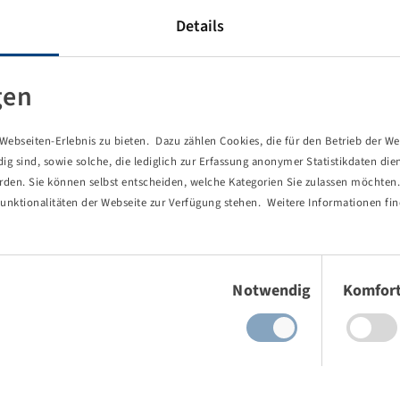
Details
r längere Haltbarkeit.
Größen für die Bereiche Agrar, Industrie- und Baumaschinen,
sendsten Reifensortimente.
gen
odukten (3)
ung, eine Inhouse-Fertigung für Formen und hochmoderne
s und zuverlässiges Produktportfolio.
ebseiten-Erlebnis zu bieten. Dazu zählen Cookies, die für den Betrieb der We
 sind, sowie solche, die lediglich zur Erfassung anonymer Statistikdaten die
erden. Sie können selbst entscheiden, welche Kategorien Sie zulassen möchten. 
unktionalitäten der Webseite zur Verfügung stehen. Weitere Informationen fin
Einwilligungsauswahl
Notwendig
Komfor
Alligator
Gianetti FAD
-Felgenventil TR
1x Felge 13 LB x 15 H2
6/161/205, A2, Ø21.5mm, ET -55
til zum Schrauben,