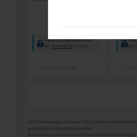
gerade, 5
Preise und Bestände nach
Prei
der
Anmeldung
sichtbar.
der
Produkt auswählen
Produ
Alle Informationen auf diesen Seiten beruhen auf den techni
ausschließlich Informationszwecken.
Bohnenkamp Austria GesmbH übernimmt keine Haftung im Zu