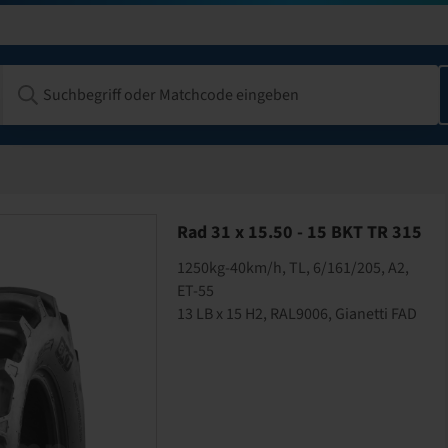
Rad 31 x 15.50 - 15 BKT TR 315
1250kg-40km/h, TL, 6/161/205, A2,
ET-55
13 LB x 15 H2, RAL9006, Gianetti FAD