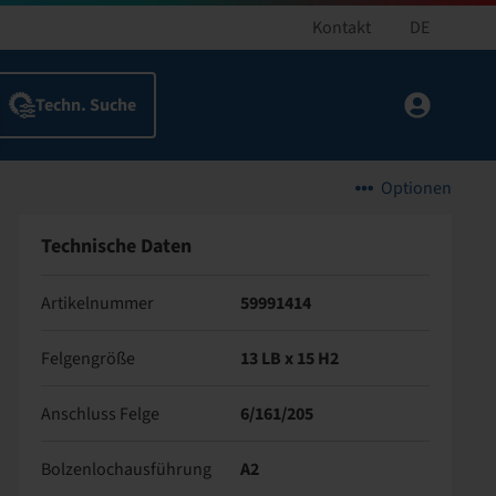
Kontakt
DE
Optionen
Technische Daten
Artikelnummer
59991414
Felgengröße
13 LB x 15 H2
Anschluss Felge
6/161/205
Bolzenlochausführung
A2