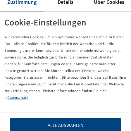
Reifen 710 / 70 R 42, Agristar 365
Zustimmung
Details
Über Cookies
Cookie-Einstellungen
Preise und Bestände nach der
sichtbar.
Anmeldung
Wir verwenden Cookies, um ein optimales Webseiten-Erlebnis zu bieten.
Dazu zählen Cookies, die für den Betrieb der Webseite und für die
Steuerung unserer kommerzieller Unternehmensziele notwendig sind,
sowie solche, die lediglich zur Erfassung anonymer Statistikdaten
Technische Daten
dienen, für Komforteinstellungen oder zur Anzeige personalisierter
Inhalte genutzt werden. Sie können selbst entscheiden, welche
Artikelnummer
15225262
Kategorien Sie zulassen möchten. Bitte beachten Sie, dass auf Basis Ihrer
Einstellungen womöglich nicht mehr alle Funktionalitäten der Webseite
zur Verfügung stehen. Weitere Informationen finden Sie hier -
Reifengröße
710 / 70 R 42
>
Datenschutz
LI / SI, PR
176 A8 / 173 D
Tragfähigkeit 1
7100 / 40
ALLE AUSWÄHLEN