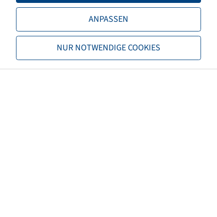
Tragfähigkeit 2
6500 / 65
ANPASSEN
TL/TT
TL
NUR NOTWENDIGE COOKIES
Marke
Alliance
Profil
Agristar 365
EAN
7291050064415
3PMSF
nein
Reifenfarbe
Schwarz
ECE Regelungsnummer
ECE 106
Nettogewicht (kg)
332,01