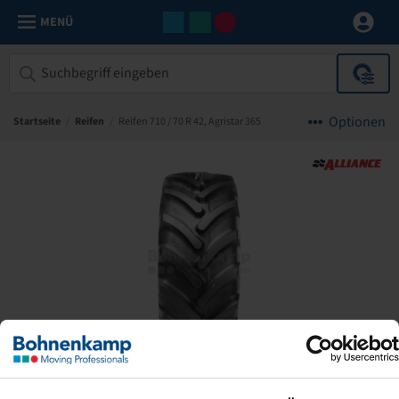
MENÜ
Optionen
Startseite
/
Reifen
/
Reifen 710 / 70 R 42, Agristar 365