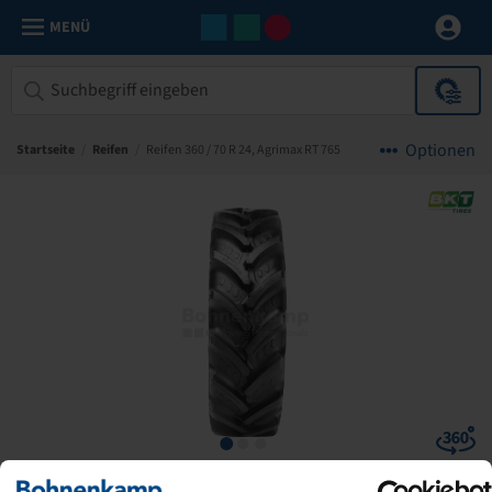
MENÜ
Optionen
Startseite
/
Reifen
/
Reifen 360 / 70 R 24, Agrimax RT 765