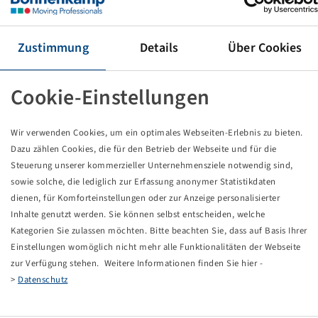
Reifen 360 / 70 R 24, Agrimax RT 765
122 D, TL
BKT
Zustimmung
Details
Über Cookies
Preise und Bestände nach der
sichtbar.
Anmeldung
Cookie-Einstellungen
Wir verwenden Cookies, um ein optimales Webseiten-Erlebnis zu bieten.
Technische Daten
Dazu zählen Cookies, die für den Betrieb der Webseite und für die
Steuerung unserer kommerzieller Unternehmensziele notwendig sind,
sowie solche, die lediglich zur Erfassung anonymer Statistikdaten
Artikelnummer
15726611
dienen, für Komforteinstellungen oder zur Anzeige personalisierter
Inhalte genutzt werden. Sie können selbst entscheiden, welche
Reifengröße
360 / 70 R 24
Kategorien Sie zulassen möchten. Bitte beachten Sie, dass auf Basis Ihrer
Einstellungen womöglich nicht mehr alle Funktionalitäten der Webseite
LI / SI, PR
122 D
zur Verfügung stehen. Weitere Informationen finden Sie hier -
>
Datenschutz
Tragfähigkeit 1
1500 / 65