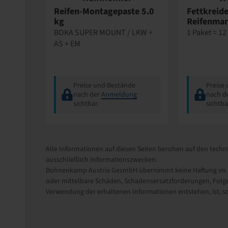
Reifen-Montagepaste 5.0
Fettkreide
kg
Reifenmar
BOKA SUPER MOUNT / LKW +
1 Paket = 12
AS + EM
Preise und Bestände
Preise
nach der
Anmeldung
nach d
sichtbar.
sichtba
Alle Informationen auf diesen Seiten beruhen auf den techni
ausschließlich Informationszwecken.
Bohnenkamp Austria GesmbH übernimmt keine Haftung im Zu
oder mittelbare Schäden, Schadensersatzforderungen, Folge
Verwendung der erhaltenen Informationen entstehen, ist, sow