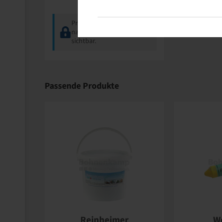
Preise und Bestände
nach der
Anmeldung
sichtbar.
Passende Produkte
Reinheimer
W