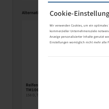
EM und ATV bietet BKT eine der weltweit umfas
Cookie-Einstellun
Alternativartikel
Hohe Investitionen in Forschung und Entwickl
Produktionsstätten garantieren ein hochwertige
Wir verwenden Cookies, um ein optimales W
kommerzieller Unternehmensziele notwendig
Anzeige personalisierter Inhalte genutzt w
Einstellungen womöglich nicht mehr alle F
Reifen VF 600 / 60 R 30,
TM1060
158 D, TL