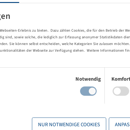
sendsten Reifensortimente.
gen
ung, eine Inhouse-Fertigung für Formen und hochmoderne
s und zuverlässiges Produktportfolio.
ebseiten-Erlebnis zu bieten. Dazu zählen Cookies, die für den Betrieb der We
 sind, sowie solche, die lediglich zur Erfassung anonymer Statistikdaten die
erden. Sie können selbst entscheiden, welche Kategorien Sie zulassen möchten. 
unktionalitäten der Webseite zur Verfügung stehen. Weitere Informationen fin
Einwilligungsauswahl
Notwendig
Komfor
NUR NOTWENDIGE COOKIES
ANPAS