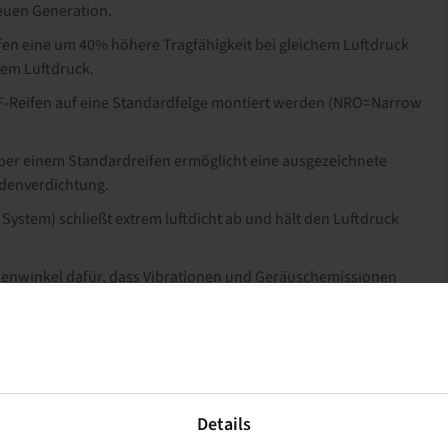
neuen Generation.
fen eine um 40% höhere Tragfähigkeit bei gleichem Luftdruck
tem Luftdruck.
VF-Reifen auf eine Standardfelge montiert werden (NRO=Narrow
er einem Standardreifen ermöglicht eine ausgezeichnete
Bodenverdichtung.
System) schließt extrem luftdicht ab und hält den Luftdruck
lenwinkel dafür, dass Vibrationen und Geräuschemissionen
wie auch bei Straßenfahrten muss der Luftdruck nicht
ter schwierigen Bodenbedingungen eine um 10% längere
fen.
Details
Größen für die Bereiche Agrar, Industrie- und Baumaschinen,