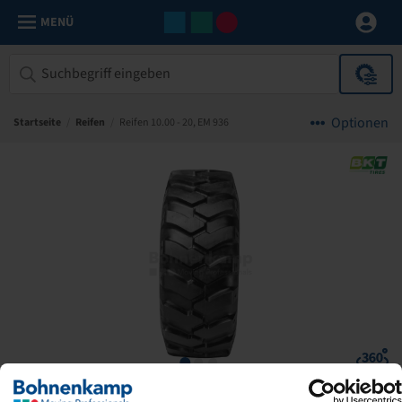
MENÜ
Optionen
Startseite
/
Reifen
/
Reifen 10.00 - 20, EM 936