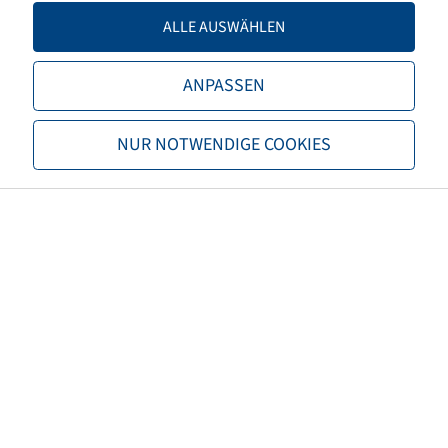
TL/TT
TT
ALLE AUSWÄHLEN
SET
Schlauch + Wulstband
ANPASSEN
Marke
BKT
NUR NOTWENDIGE COOKIES
Profil
EM 936
EAN
8903094005314
3PMSF
nein
TRA Code
E2
Reifenfarbe
Schwarz
ECE Regelungsnummer
nicht notwendig