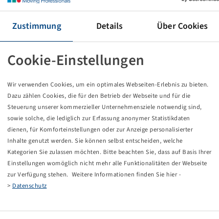
Reifen 10.00 - 20, EM 936
16 PR, 146 B, TT, E2
Zustimmung
Details
Über Cookies
inkl. Schl. + WB, V3-02-29, BKT
Preise und Bestände nach der
sichtbar.
Anmeldung
Cookie-Einstellungen
Wir verwenden Cookies, um ein optimales Webseiten-Erlebnis zu bieten.
Dazu zählen Cookies, die für den Betrieb der Webseite und für die
Technische Daten
Steuerung unserer kommerzieller Unternehmensziele notwendig sind,
sowie solche, die lediglich zur Erfassung anonymer Statistikdaten
Artikelnummer
15772222
dienen, für Komforteinstellungen oder zur Anzeige personalisierter
Inhalte genutzt werden. Sie können selbst entscheiden, welche
Kategorien Sie zulassen möchten. Bitte beachten Sie, dass auf Basis Ihrer
Reifengröße
10.00 - 20
Einstellungen womöglich nicht mehr alle Funktionalitäten der Webseite
zur Verfügung stehen. Weitere Informationen finden Sie hier -
LI / SI, PR
146 B, 16 PR
>
Datenschutz
Tragfähigkeit 1
3000 / 50