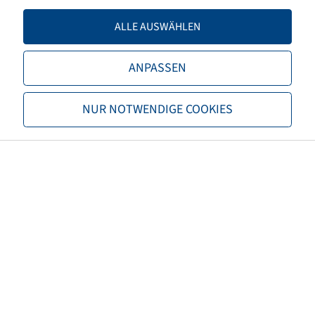
Tragfähigkeit 2
3250 / 50
ALLE AUSWÄHLEN
TL/TT
TL
ANPASSEN
Marke
BKT
NUR NOTWENDIGE COOKIES
Profil
Multimax MP 527
EAN
8903094052073
Alternativgröße 1
16.0/70R20
3PMSF
nein
Reifenfarbe
Schwarz
ECE Regelungsnummer
ECE 106