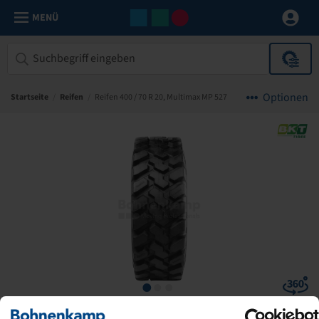
MENÜ
Optionen
Startseite
/
Reifen
/
Reifen 400 / 70 R 20, Multimax MP 527