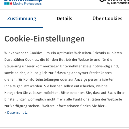
Reifen 400 / 70 R 20, Multimax MP 527
149 A8 / 149 B, TL
(16.0/70R20), BKT
Zustimmung
Details
Über Cookies
Preise und Bestände nach der
sichtbar.
Anmeldung
Cookie-Einstellungen
Wir verwenden Cookies, um ein optimales Webseiten-Erlebnis zu bieten.
Technische Daten
Dazu zählen Cookies, die für den Betrieb der Webseite und für die
Steuerung unserer kommerzieller Unternehmensziele notwendig sind,
sowie solche, die lediglich zur Erfassung anonymer Statistikdaten
Artikelnummer
15735229
dienen, für Komforteinstellungen oder zur Anzeige personalisierter
Inhalte genutzt werden. Sie können selbst entscheiden, welche
Reifengröße
400 / 70 R 20
Kategorien Sie zulassen möchten. Bitte beachten Sie, dass auf Basis Ihrer
Einstellungen womöglich nicht mehr alle Funktionalitäten der Webseite
LI / SI, PR
149 A8 / 149 B
zur Verfügung stehen. Weitere Informationen finden Sie hier -
>
Datenschutz
Tragfähigkeit 1
3250 / 40