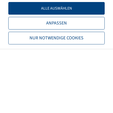
Tragfähigkeit 2
4500 / 50
ALLE AUSWÄHLEN
TL/TT
TL
ANPASSEN
Marke
BKT
NUR NOTWENDIGE COOKIES
Profil
Multimax MP 527
EAN
8903094055012
3PMSF
nein
Reifenfarbe
Schwarz
ECE Regelungsnummer
ECE 106
Nettogewicht (kg)
141,74