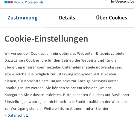
Reifen 480 / 80 R 26, Multimax MP 527
160 A8 / 160 B, TL
BKT
Zustimmung
Details
Über Cookies
Preise und Bestände nach der
sichtbar.
Anmeldung
Cookie-Einstellungen
Wir verwenden Cookies, um ein optimales Webseiten-Erlebnis zu bieten.
Technische Daten
Dazu zählen Cookies, die für den Betrieb der Webseite und für die
Steuerung unserer kommerzieller Unternehmensziele notwendig sind,
sowie solche, die lediglich zur Erfassung anonymer Statistikdaten
Artikelnummer
15735344
dienen, für Komforteinstellungen oder zur Anzeige personalisierter
Inhalte genutzt werden. Sie können selbst entscheiden, welche
Reifengröße
480 / 80 R 26
Kategorien Sie zulassen möchten. Bitte beachten Sie, dass auf Basis Ihrer
Einstellungen womöglich nicht mehr alle Funktionalitäten der Webseite
LI / SI, PR
160 A8 / 160 B
zur Verfügung stehen. Weitere Informationen finden Sie hier -
>
Datenschutz
Tragfähigkeit 1
4500 / 40