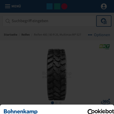
MENÜ
Optionen
Startseite
/
Reifen
/
Reifen 480 / 80 R 26, Multimax MP 527