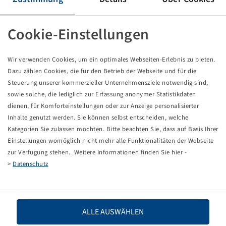
Reifen 26 x 12.00 - 12, SG-818
8 PR, 100 A8 / 113 A8, TL
AS, Deli
Cookie-Einstellungen
Verpackungseinheit: 1 Stück
Wir verwenden Cookies, um ein optimales Webseiten-Erlebnis zu bieten.
Dieses Produkt ist nur in der angegebenen Menge
Dazu zählen Cookies, die für den Betrieb der Webseite und für die
vorhanden und wird auch nicht wieder verfügbar
werden.
Steuerung unserer kommerzieller Unternehmensziele notwendig sind,
sowie solche, die lediglich zur Erfassung anonymer Statistikdaten
dienen, für Komforteinstellungen oder zur Anzeige personalisierter
Preise und Bestände nach der
sichtbar.
Anmeldung
Inhalte genutzt werden. Sie können selbst entscheiden, welche
Kategorien Sie zulassen möchten. Bitte beachten Sie, dass auf Basis Ihrer
Einstellungen womöglich nicht mehr alle Funktionalitäten der Webseite
zur Verfügung stehen. Weitere Informationen finden Sie hier -
Technische Daten
>
Datenschutz
Artikelnummer
19111119
ALLE AUSWÄHLEN
Reifengröße
26 x 12.00 - 12