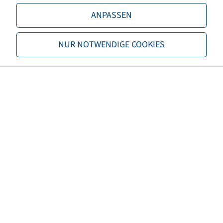
ANPASSEN
LI / SI, PR
100 A8 / 113 A8, 8 PR
Tragfähigkeit 1
800 / 40
NUR NOTWENDIGE COOKIES
Tragfähigkeit 2
1150 / 40
TL/TT
TL
Marke
Deli
Profil
SG-818
EAN
8994242027067
3PMSF
nein
Reifenfarbe
Schwarz