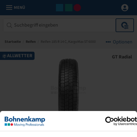
MENÜ
Optionen
Startseite
/
Reifen
/
Reifen 185 R 14 C, KargoMax ST 6000
ALLWETTER
GT Radial