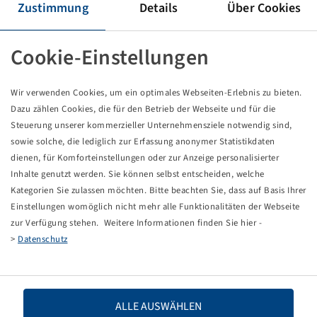
Reifen 185 R 14 C, KargoMax ST 6000
Zustimmung
Details
Über Cookies
104 / 102 N, TL, M+S
GT Radial
Cookie-Einstellungen
Verpackungseinheit: 1 Stück
Preise und Bestände nach der
sichtbar.
Anmeldung
Wir verwenden Cookies, um ein optimales Webseiten-Erlebnis zu bieten.
Dazu zählen Cookies, die für den Betrieb der Webseite und für die
Steuerung unserer kommerzieller Unternehmensziele notwendig sind,
sowie solche, die lediglich zur Erfassung anonymer Statistikdaten
Technische Daten
dienen, für Komforteinstellungen oder zur Anzeige personalisierter
Inhalte genutzt werden. Sie können selbst entscheiden, welche
Kategorien Sie zulassen möchten. Bitte beachten Sie, dass auf Basis Ihrer
Artikelnummer
19866023
Einstellungen womöglich nicht mehr alle Funktionalitäten der Webseite
zur Verfügung stehen. Weitere Informationen finden Sie hier -
Reifengröße
185 R 14 C
>
Datenschutz
LI / SI, PR
104 / 102 N
ALLE AUSWÄHLEN
Tragfähigkeit 1
900 / 140