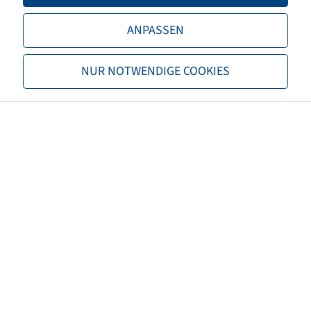
TL/TT
TL
ANPASSEN
Marke
GT Radial
NUR NOTWENDIGE COOKIES
Profil
KargoMax ST 6000
EAN
6932877115225
M+S
M+S
3PMSF
nein
Rollwiderstand
C
Nasshaftung
C
Rollgeräusch (db)
70