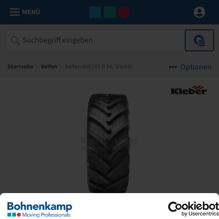
MENÜ
Optionen
Startseite
/
Reifen
/
Reifen 600 / 65 R 34, Gripker