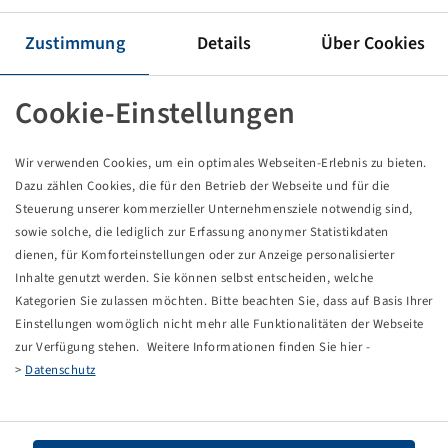
Reifen 600 / 65 R 34, Gripker
151 D, TL
Zustimmung
Details
Über Cookies
Kleber
Cookie-Einstellungen
Preise und Bestände nach der
sichtbar.
Anmeldung
Wir verwenden Cookies, um ein optimales Webseiten-Erlebnis zu bieten.
Dazu zählen Cookies, die für den Betrieb der Webseite und für die
Steuerung unserer kommerzieller Unternehmensziele notwendig sind,
Technische Daten
sowie solche, die lediglich zur Erfassung anonymer Statistikdaten
dienen, für Komforteinstellungen oder zur Anzeige personalisierter
Inhalte genutzt werden. Sie können selbst entscheiden, welche
Artikelnummer
12427090
Kategorien Sie zulassen möchten. Bitte beachten Sie, dass auf Basis Ihrer
Einstellungen womöglich nicht mehr alle Funktionalitäten der Webseite
Reifengröße
600 / 65 R 34
zur Verfügung stehen. Weitere Informationen finden Sie hier -
>
Datenschutz
LI / SI, PR
151 D
Tragfähigkeit 1
3450 / 65