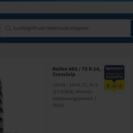
Reifen 460 / 70 R 24,
CrossGrip
159 A8 / 154 D, TL, M+S
(17.5LR24), Michelin
Verpackungseinheit: 1
Stück