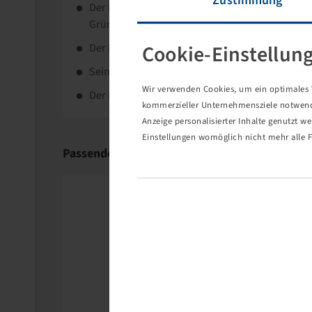
Zustimmung
Der Michelin CrossGrip ist ein vielseitiger Kom
Grünland und im Schnee.
Cookie-Einstellun
Der Reifen bietet eine hohe Tragfähigkeit bei G
Sein Profildesign sorgt für gute Traktion, ger
Wir verwenden Cookies, um ein optimales W
Der Reifen zeichnet sich durch sehr gute Lenk
kommerzieller Unternehmensziele notwendig
Anzeige personalisierter Inhalte genutzt w
Einstellungen womöglich nicht mehr alle F
Passende Produkte