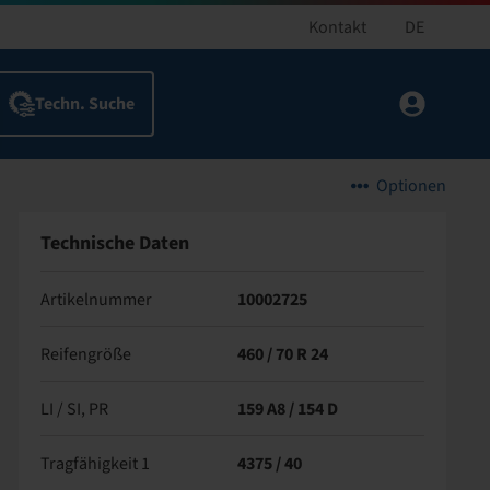
Kontakt
DE
Optionen
Technische Daten
Artikelnummer
10002725
Reifengröße
460 / 70 R 24
LI / SI, PR
159 A8 / 154 D
Tragfähigkeit 1
4375 / 40