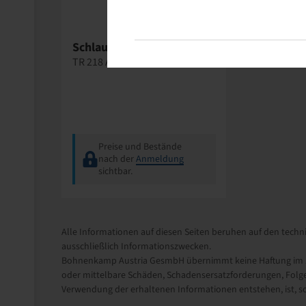
Dong Ah
Schlauch 16.9 - 24, (VPE 5)
TR 218 A
Preise und Bestände
nach der
Anmeldung
sichtbar.
Alle Informationen auf diesen Seiten beruhen auf den techni
ausschließlich Informationszwecken.
Bohnenkamp Austria GesmbH übernimmt keine Haftung im Zu
oder mittelbare Schäden, Schadensersatzforderungen, Folge
Verwendung der erhaltenen Informationen entstehen, ist, sow