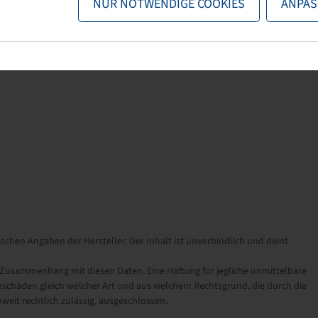
NUR NOTWENDIGE COOKIES
ANPAS
schen Angaben der Hersteller. Der Inhalt ist unverbindlich und dient
sammenhang mit diesen Daten. Eine Haftung für jegliche unmittelbare
schäden gleich welcher Art und aus welchem Rechtsgrund, die durch die
eit rechtlich zulässig, ausgeschlossen.