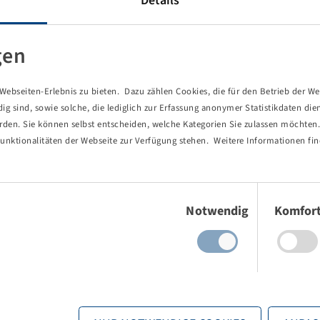
Details
munalreifen für den ganzjährigen Einsatz auf der Straße, im
gen
eschwindigkeiten bis zu 65 km/h.
ade auch unter winterlichen Wetterbedingungen.
ebseiten-Erlebnis zu bieten. Dazu zählen Cookies, die für den Betrieb der We
eigenschaften aus, auch beim Rückwärtsfahren.
 sind, sowie solche, die lediglich zur Erfassung anonymer Statistikdaten die
erden. Sie können selbst entscheiden, welche Kategorien Sie zulassen möchten. 
unktionalitäten der Webseite zur Verfügung stehen. Weitere Informationen fin
Einwilligungsauswahl
Notwendig
Komfor