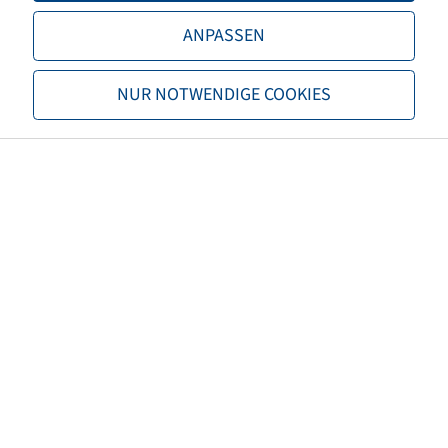
ANPASSEN
Tragfähigkeit 2
3750 / 70
TL/TT
TL
NUR NOTWENDIGE COOKIES
Marke
Michelin
Profil
RoadBib
EAN
3528702645390
3PMSF
nein
Reifenfarbe
Schwarz
Nettogewicht (kg)
205,00
Empfohlene Felgengröße
DW20B(A)