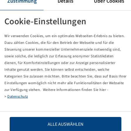
Zustimmung
Details
Über Cookies
Reifen 600 / 70 R 30, RoadBib
158 D / 154 E, TL
Michelin
Cookie-Einstellungen
Verpackungseinheit: 1 Stück
Wir verwenden Cookies, um ein optimales Webseiten-Erlebnis zu bieten.
Preise und Bestände nach der
sichtbar.
Anmeldung
Dazu zählen Cookies, die für den Betrieb der Webseite und für die
Steuerung unserer kommerzieller Unternehmensziele notwendig sind,
sowie solche, die lediglich zur Erfassung anonymer Statistikdaten
dienen, für Komforteinstellungen oder zur Anzeige personalisierter
Technische Daten
Inhalte genutzt werden. Sie können selbst entscheiden, welche
Kategorien Sie zulassen möchten. Bitte beachten Sie, dass auf Basis Ihrer
Einstellungen womöglich nicht mehr alle Funktionalitäten der Webseite
Artikelnummer
10002709
zur Verfügung stehen. Weitere Informationen finden Sie hier -
>
Datenschutz
Reifengröße
600 / 70 R 30
LI / SI, PR
158 D / 154 E
ALLE AUSWÄHLEN
Tragfähigkeit 1
4250 / 65