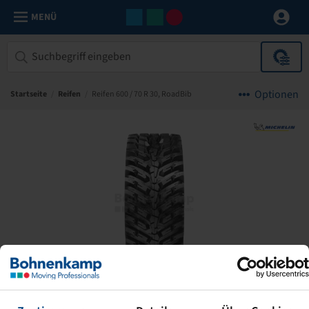
MENÜ
Optionen
Startseite
/
Reifen
/
Reifen 600 / 70 R 30, RoadBib