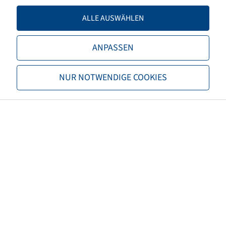
Tragfähigkeit 2
2650 / 65
ALLE AUSWÄHLEN
TL/TT
TL
ANPASSEN
Marke
Mitas
NUR NOTWENDIGE COOKIES
Profil
AC 65
EAN
8059971062830
3PMSF
nein
Reifenfarbe
Schwarz
ECE Regelungsnummer
nicht notwendig
Nettogewicht (kg)
111,30