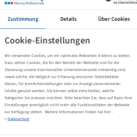
Reifen 540 / 65 R 28, AC 65
145 A8 / 142 D, TL
Mitas
Zustimmung
Details
Über Cookies
Preise und Bestände nach der
sichtbar.
Anmeldung
Cookie-Einstellungen
Wir verwenden Cookies, um ein optimales Webseiten-Erlebnis zu bieten.
Technische Daten
Dazu zählen Cookies, die für den Betrieb der Webseite und für die
Steuerung unserer kommerzieller Unternehmensziele notwendig sind,
sowie solche, die lediglich zur Erfassung anonymer Statistikdaten
Artikelnummer
10927830
dienen, für Komforteinstellungen oder zur Anzeige personalisierter
Inhalte genutzt werden. Sie können selbst entscheiden, welche
Reifengröße
540 / 65 R 28
Kategorien Sie zulassen möchten. Bitte beachten Sie, dass auf Basis Ihrer
Einstellungen womöglich nicht mehr alle Funktionalitäten der Webseite
LI / SI, PR
145 A8 / 142 D
zur Verfügung stehen. Weitere Informationen finden Sie hier -
>
Datenschutz
Tragfähigkeit 1
2900 / 40