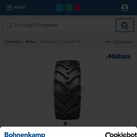
MENÜ
Optionen
Startseite
/
Reifen
/
Reifen 540 / 65 R 28, AC 65