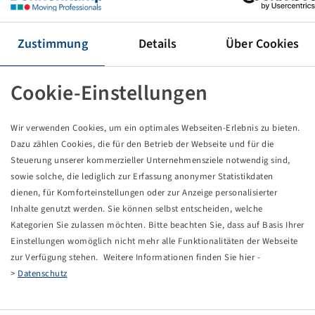
Reifen 420 / 70 R 24, AC 70 G
130 A8 / 130 B, TL
Mitas
Zustimmung
Details
Über Cookies
Preise und Bestände nach der
sichtbar.
Anmeldung
Cookie-Einstellungen
Wir verwenden Cookies, um ein optimales Webseiten-Erlebnis zu bieten.
Technische Daten
Dazu zählen Cookies, die für den Betrieb der Webseite und für die
Steuerung unserer kommerzieller Unternehmensziele notwendig sind,
sowie solche, die lediglich zur Erfassung anonymer Statistikdaten
Artikelnummer
10927690
dienen, für Komforteinstellungen oder zur Anzeige personalisierter
Inhalte genutzt werden. Sie können selbst entscheiden, welche
Reifengröße
420 / 70 R 24
Kategorien Sie zulassen möchten. Bitte beachten Sie, dass auf Basis Ihrer
Einstellungen womöglich nicht mehr alle Funktionalitäten der Webseite
LI / SI, PR
130 A8 / 130 B
zur Verfügung stehen. Weitere Informationen finden Sie hier -
>
Datenschutz
Tragfähigkeit 1
1900 / 40