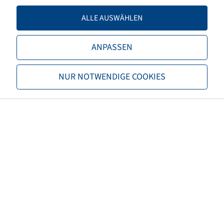
Tragfähigkeit 2
1900 / 50
ALLE AUSWÄHLEN
TL/TT
TL
ANPASSEN
Marke
Mitas
NUR NOTWENDIGE COOKIES
Profil
AC 70 G
EAN
8059971036701
3PMSF
nein
Reifenfarbe
Schwarz
ECE Regelungsnummer
nicht notwendig
Nettogewicht (kg)
72,10