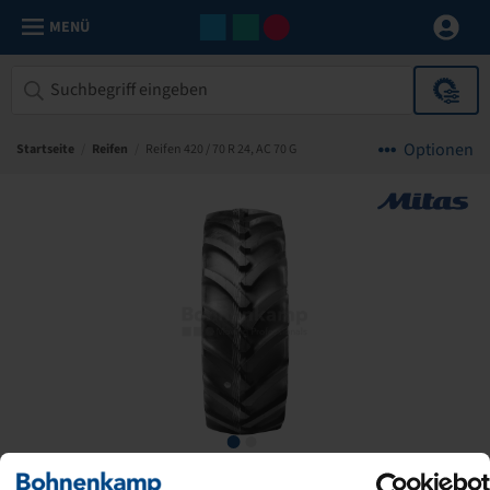
MENÜ
Optionen
Startseite
/
Reifen
/
Reifen 420 / 70 R 24, AC 70 G