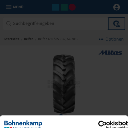
MENÜ
Optionen
Startseite
/
Reifen
/
Reifen 680 / 85 R 32, AC 70 G