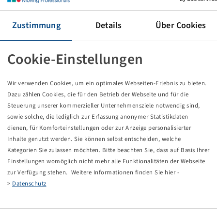
Reifen 680 / 85 R 32, AC 70 G
178 A8 / 175 B, TL
Zustimmung
Details
Über Cookies
Mitas
Preise und Bestände nach der
sichtbar.
Anmeldung
Cookie-Einstellungen
Wir verwenden Cookies, um ein optimales Webseiten-Erlebnis zu bieten.
Dazu zählen Cookies, die für den Betrieb der Webseite und für die
Technische Daten
Steuerung unserer kommerzieller Unternehmensziele notwendig sind,
sowie solche, die lediglich zur Erfassung anonymer Statistikdaten
Artikelnummer
10927965
dienen, für Komforteinstellungen oder zur Anzeige personalisierter
Inhalte genutzt werden. Sie können selbst entscheiden, welche
Kategorien Sie zulassen möchten. Bitte beachten Sie, dass auf Basis Ihrer
Reifengröße
680 / 85 R 32
Einstellungen womöglich nicht mehr alle Funktionalitäten der Webseite
zur Verfügung stehen. Weitere Informationen finden Sie hier -
LI / SI, PR
178 A8 / 175 B
>
Datenschutz
Tragfähigkeit 1
7500 / 40