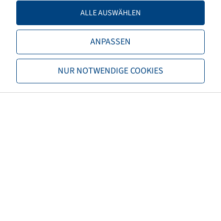
Tragfähigkeit 2
6900 / 50
ALLE AUSWÄHLEN
TL/TT
TL
ANPASSEN
Marke
Mitas
NUR NOTWENDIGE COOKIES
Profil
AC 70 G
EAN
8059971059205
3PMSF
nein
Reifenfarbe
Schwarz
ECE Regelungsnummer
nicht notwendig
Nettogewicht (kg)
273,20