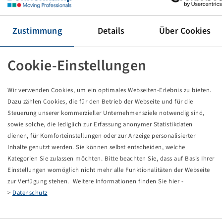
Reifen 380 / 70 R 24, AC 70 T
125 A8 / 125 B, TL
Mitas
Zustimmung
Details
Über Cookies
Preise und Bestände nach der
sichtbar.
Anmeldung
Cookie-Einstellungen
Wir verwenden Cookies, um ein optimales Webseiten-Erlebnis zu bieten.
Technische Daten
Dazu zählen Cookies, die für den Betrieb der Webseite und für die
Steuerung unserer kommerzieller Unternehmensziele notwendig sind,
sowie solche, die lediglich zur Erfassung anonymer Statistikdaten
Artikelnummer
10927655
dienen, für Komforteinstellungen oder zur Anzeige personalisierter
Inhalte genutzt werden. Sie können selbst entscheiden, welche
Reifengröße
380 / 70 R 24
Kategorien Sie zulassen möchten. Bitte beachten Sie, dass auf Basis Ihrer
Einstellungen womöglich nicht mehr alle Funktionalitäten der Webseite
LI / SI, PR
125 A8 / 125 B
zur Verfügung stehen. Weitere Informationen finden Sie hier -
>
Datenschutz
Tragfähigkeit 1
1650 / 40