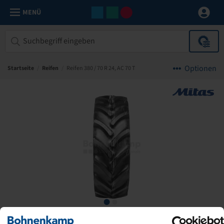
MENÜ
Optionen
Startseite
/
Reifen
/
Reifen 380 / 70 R 24, AC 70 T