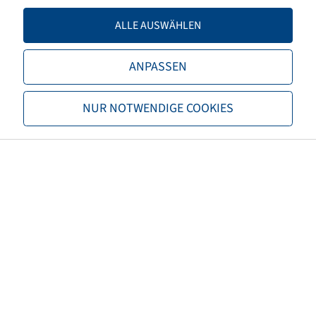
Tragfähigkeit 2
1650 / 50
ALLE AUSWÄHLEN
TL/TT
TL
ANPASSEN
Marke
Mitas
NUR NOTWENDIGE COOKIES
Profil
AC 70 T
EAN
8059971044478
3PMSF
nein
Reifenfarbe
Schwarz
ECE Regelungsnummer
nicht notwendig
Nettogewicht (kg)
67,90