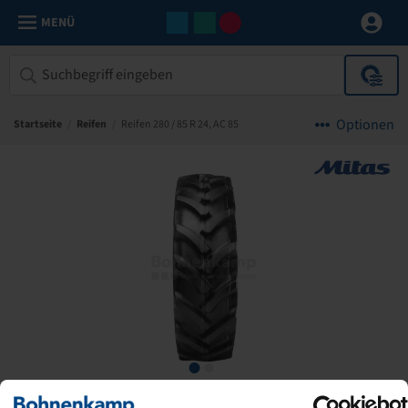
MENÜ
Optionen
Startseite
/
Reifen
/
Reifen 280 / 85 R 24, AC 85