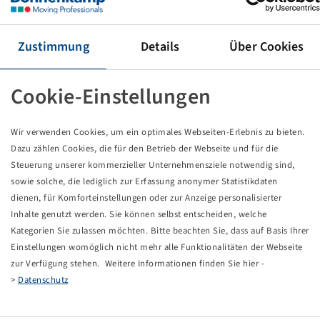
Reifen 280 / 85 R 24, AC 85
115 A8 / 115 B, TL
(11.2R24), Mitas
Zustimmung
Details
Über Cookies
Preise und Bestände nach der
sichtbar.
Anmeldung
Cookie-Einstellungen
Wir verwenden Cookies, um ein optimales Webseiten-Erlebnis zu bieten.
Technische Daten
Dazu zählen Cookies, die für den Betrieb der Webseite und für die
Steuerung unserer kommerzieller Unternehmensziele notwendig sind,
sowie solche, die lediglich zur Erfassung anonymer Statistikdaten
Artikelnummer
10927625
dienen, für Komforteinstellungen oder zur Anzeige personalisierter
Inhalte genutzt werden. Sie können selbst entscheiden, welche
Reifengröße
280 / 85 R 24
Kategorien Sie zulassen möchten. Bitte beachten Sie, dass auf Basis Ihrer
Einstellungen womöglich nicht mehr alle Funktionalitäten der Webseite
LI / SI, PR
115 A8 / 115 B
zur Verfügung stehen. Weitere Informationen finden Sie hier -
>
Datenschutz
Tragfähigkeit 1
1215 / 40